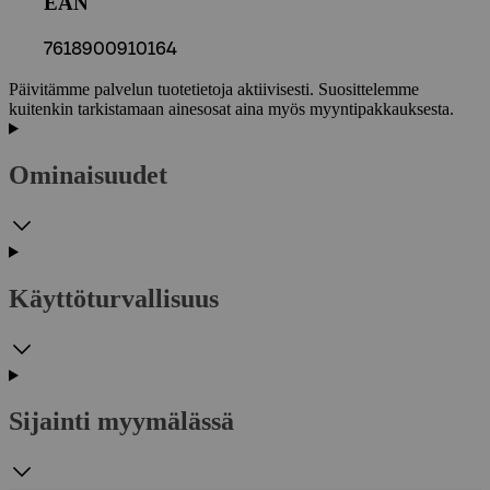
EAN
7618900910164
Päivitämme palvelun tuotetietoja aktiivisesti. Suosittelemme
kuitenkin tarkistamaan ainesosat aina myös myyntipakkauksesta.
Ominaisuudet
Käyttöturvallisuus
Sijainti myymälässä