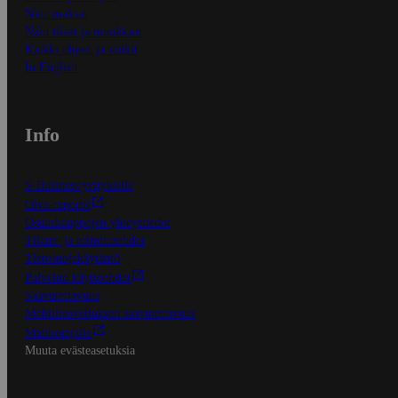
Näin maksat
Näin tilaat ja muokkaat
Kaikki ohjeet ja vinkit
In English
Info
S-Business yrityksille
Oiva-raportit
Osuuskauppojen yhteystiedot
Tilaus- ja toimitusehdot
Tietosuojakäytäntö
Palvelun käyttöehdot
Saavutettavuus
Mobiilisovelluksen saavutettavuus
Mainostajalle
Muuta evästeasetuksia