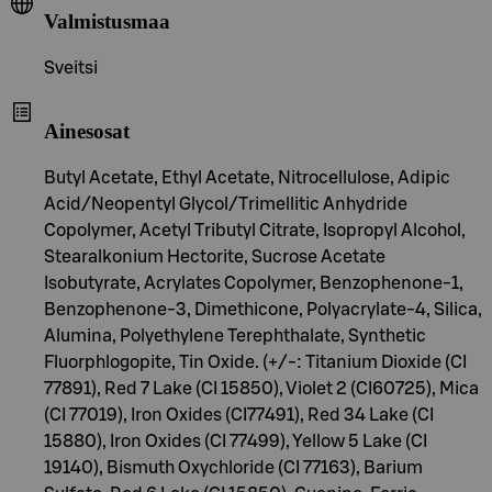
Valmistusmaa
Sveitsi
Ainesosat
Butyl Acetate, Ethyl Acetate, Nitrocellulose, Adipic
Acid/Neopentyl Glycol/Trimellitic Anhydride
Copolymer, Acetyl Tributyl Citrate, Isopropyl Alcohol,
Stearalkonium Hectorite, Sucrose Acetate
Isobutyrate, Acrylates Copolymer, Benzophenone-1,
Benzophenone-3, Dimethicone, Polyacrylate-4, Silica,
Alumina, Polyethylene Terephthalate, Synthetic
Fluorphlogopite, Tin Oxide. (+/-: Titanium Dioxide (CI
77891), Red 7 Lake (CI 15850), Violet 2 (CI60725), Mica
(CI 77019), Iron Oxides (CI77491), Red 34 Lake (CI
15880), Iron Oxides (CI 77499), Yellow 5 Lake (CI
19140), Bismuth Oxychloride (CI 77163), Barium