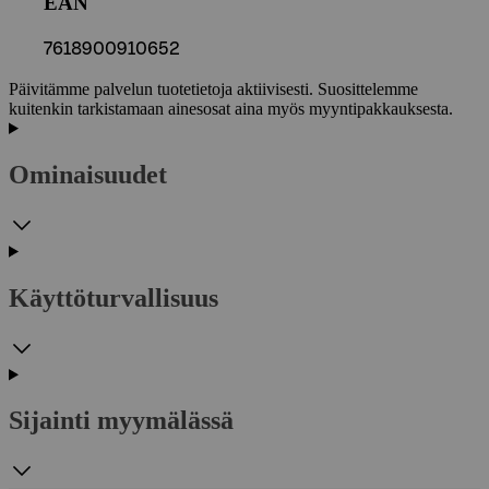
EAN
7618900910652
Päivitämme palvelun tuotetietoja aktiivisesti. Suosittelemme
kuitenkin tarkistamaan ainesosat aina myös myyntipakkauksesta.
Ominaisuudet
Käyttöturvallisuus
Sijainti myymälässä