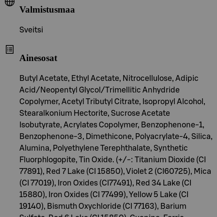
Valmistusmaa
Sveitsi
Ainesosat
Butyl Acetate, Ethyl Acetate, Nitrocellulose, Adipic
Acid/Neopentyl Glycol/Trimellitic Anhydride
Copolymer, Acetyl Tributyl Citrate, Isopropyl Alcohol,
Stearalkonium Hectorite, Sucrose Acetate
Isobutyrate, Acrylates Copolymer, Benzophenone-1,
Benzophenone-3, Dimethicone, Polyacrylate-4, Silica,
Alumina, Polyethylene Terephthalate, Synthetic
Fluorphlogopite, Tin Oxide. (+/-: Titanium Dioxide (CI
77891), Red 7 Lake (CI 15850), Violet 2 (CI60725), Mica
(CI 77019), Iron Oxides (CI77491), Red 34 Lake (CI
15880), Iron Oxides (CI 77499), Yellow 5 Lake (CI
19140), Bismuth Oxychloride (CI 77163), Barium