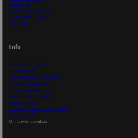
Näin maksat
Näin tilaat ja muokkaat
Kaikki ohjeet ja vinkit
In English
Info
S-Business yrityksille
Oiva-raportit
Osuuskauppojen yhteystiedot
Tilaus- ja toimitusehdot
Tietosuojakäytäntö
Palvelun käyttöehdot
Saavutettavuus
Mobiilisovelluksen saavutettavuus
Mainostajalle
Muuta evästeasetuksia