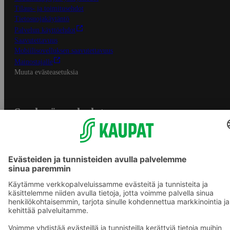
Tilaus- ja toimitusehdot
Tietosuojakäytäntö
Palvelun käyttöehdot
Saavutettavuus
Mobiilisovelluksen saavutettavuus
Mainostajalle
Muuta evästeasetuksia
S-ryhmän palvelut
S-ryhmä
Asiakasomistajuus
Yhteishyvä Ruoka -sovellus
S-ostoslista -sovellus
Prisma.fi
Sokos.fi
S-Pankki
Yhteishyvä