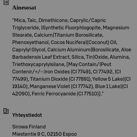
Ainesosat
"Mica, Talc, Dimethicone, Caprylic/Capric
Triglyceride, |Synthetic Fluorphlogopite, Magnesium
Stearate, Calcium|Titanium Borosilicate,
Phenoxyethanol, Cocos Nucifera|(Coconut) Oil,
Caprylyl Glycol, Calcium Aluminum|Borosilicate, Aloe
Barbadensis Leaf Extract, Silica, Tin|Oxide, Alumina,
Triethoxycaprylylsilane, [May Contain/|Peut
Contenir/+/-:Iron Oxides (CI 77491, CI 77492, |CI
77499), Titanium Dioxide (CI 77891), Yellow 5 Lake|(CI
19140), Manganese Violet (CI 77742), Blue 1 Lake|(CI
42090), Ferric Ferrocyanide (CI 77510)]."
Yhteystiedot
Sirowa Finland
Miestentie 9 C, 02150 Espoo