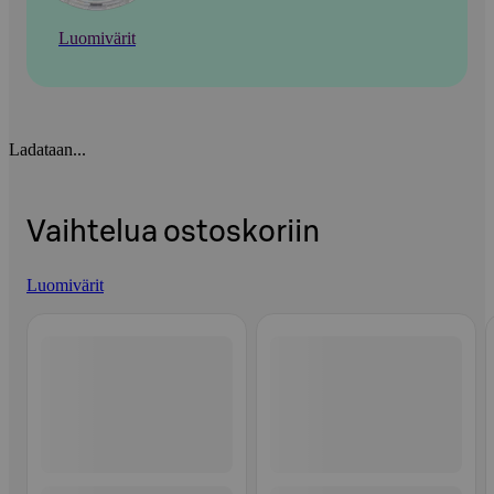
Luomivärit
Ladataan...
Vaihtelua ostoskoriin
Luomivärit
Ohita listaus