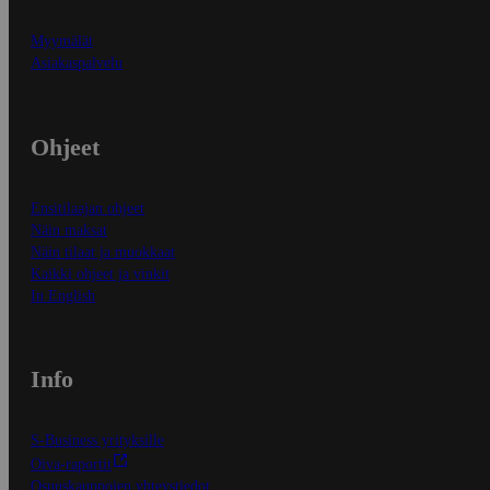
Myymälät
Asiakaspalvelu
Ohjeet
Ensitilaajan ohjeet
Näin maksat
Näin tilaat ja muokkaat
Kaikki ohjeet ja vinkit
In English
Info
S-Business yrityksille
Oiva-raportit
Osuuskauppojen yhteystiedot