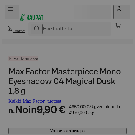
Hyppää sisältöön
Tuotteet
Ei valikoimassa
Max Factor Masterpiece Mono
Eyeshadow 04 Magical Dusk
1,8 g
Kaikki Max Factor -tuotteet
vertailuhinta
Noin
9,90 €
4950,00 €/kg
n.
4950,00 €/kg
Valitse toimitustapa