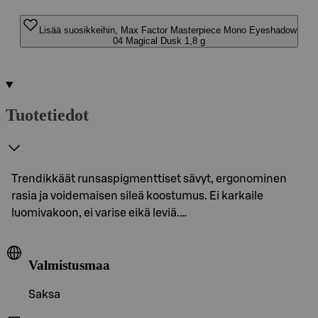
Lisää suosikkeihin, Max Factor Masterpiece Mono Eyeshadow
04 Magical Dusk 1,8 g
Tuotetiedot
Trendikkäät runsaspigmenttiset sävyt, ergonominen
rasia ja voidemaisen sileä koostumus. Ei karkaile
luomivakoon, ei varise eikä leviä.…
Valmistusmaa
Saksa