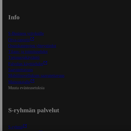
Info
S-Business yrityksille
Oiva-raportit
Osuuskauppojen yhteystiedot
Tilaus- ja toimitusehdot
Tietosuojakäytäntö
Palvelun käyttöehdot
Saavutettavuus
Mobiilisovelluksen saavutettavuus
Mainostajalle
Muuta evästeasetuksia
S-ryhmän palvelut
S-ryhmä