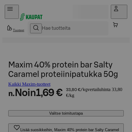
Hyppää sisältöön
Tuotteet
Maxim 40% protein bar Salty
Caramel proteiinipatukka 50g
Kaikki Maxim-tuotteet
vertailuhinta 33,80
Noin
1,69 €
33,80 €/kg
n.
€/kg
Valitse toimitustapa
Lisää suosikkeihin, Maxim 40% protein bar Salty Caramel