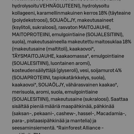
hydrolysoitu VEHNÄGLUTEENI), hydrolysoitu
kollageeni, karamellinmakuinen kerros 18% (täyteaine
(polydekstroosi), SOIJAÖLJY, makeutusaineet
(ksylitoli, sukraloosi), rasvaton MAITOJAUHE,
MAITOPROTEIINI, emulgointiaine (SOIJALESITIINI),
suola), makeutusaineella makeutettu maitosuklaa 18%
(makeutusaine (maltitoli), kaakaovoi*,
TÄYSMAITOJAUHE, kaakaomassa*, emulgointiaine
(SOIJALESITIINI), luontainen aromi),
kosteudensäilyttäjä (glyseroli), vesi, soijamurot 4%
(SOIJAPROTEIINI, tapiokatärkkelys, suola),
kaakaovoi*, SOIJAÖLJY, vähärasvainen kaakao*,
merisuola, aromi, suola, emulgointiaine
(SOIJALESITIINI), makeutusaine (sukraloosi). Saattaa
sisältää pieniä määriä maapähkinää, pähkinää
(saksan-, pekaani-, cashew-, hassel-, Macadamia-,
para-, pistaasipähkinää ja mantelia) ja
seesaminsiementä. *Rainforest Alliance -