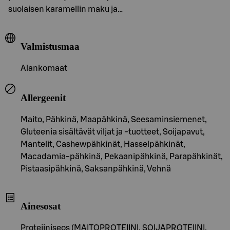
suolaisen karamellin maku ja…
Valmistusmaa
Alankomaat
Allergeenit
Maito, Pähkinä, Maapähkinä, Seesaminsiemenet,
Gluteenia sisältävät viljat ja -tuotteet, Soijapavut,
Mantelit, Cashewpähkinät, Hasselpähkinät,
Macadamia-pähkinä, Pekaanipähkinä, Parapähkinät,
Pistaasipähkinä, Saksanpähkinä, Vehnä
Ainesosat
Proteiiniseos (MAITOPROTEIINI, SOIJAPROTEIINI,