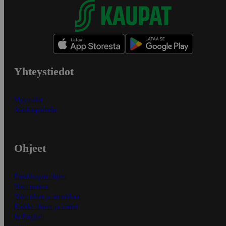
Yhteystiedot
Myymälät
Asiakaspalvelu
Ohjeet
Ensitilaajan ohjeet
Näin maksat
Näin tilaat ja muokkaat
Kaikki ohjeet ja vinkit
In English