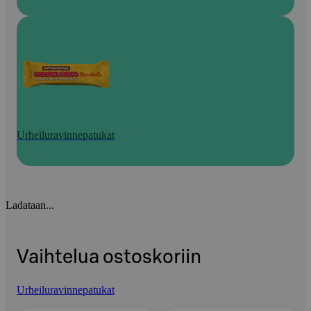
Urheiluravinnepatukat
Ladataan...
Vaihtelua ostoskoriin
Urheiluravinnepatukat
Ohita listaus