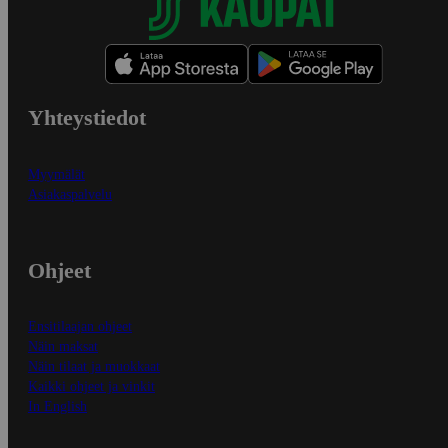
Yhteystiedot
Myymälät
Asiakaspalvelu
Ohjeet
Ensitilaajan ohjeet
Näin maksat
Näin tilaat ja muokkaat
Kaikki ohjeet ja vinkit
In English