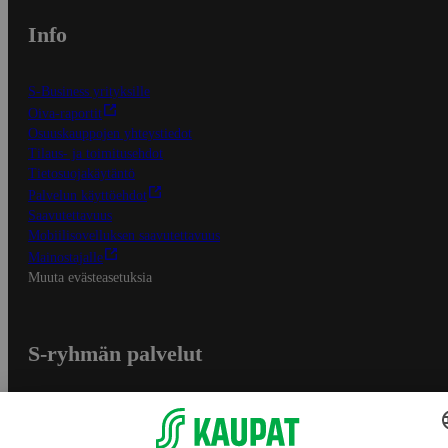
Info
S-Business yrityksille
Oiva-raportit
Osuuskauppojen yhteystiedot
Tilaus- ja toimitusehdot
Tietosuojakäytäntö
Palvelun käyttöehdot
Saavutettavuus
Mobiilisovelluksen saavutettavuus
Mainostajalle
Muuta evästeasetuksia
S-ryhmän palvelut
S-ryhmä
Asiakasomistajuus