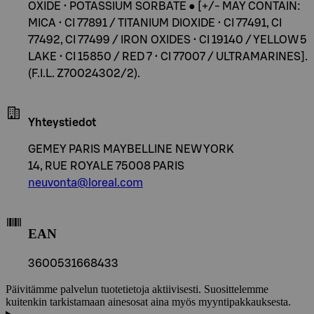
OXIDE • POTASSIUM SORBATE ● [+/- MAY CONTAIN:
MICA • CI 77891 / TITANIUM DIOXIDE • CI 77491, CI
77492, CI 77499 / IRON OXIDES • CI 19140 / YELLOW 5
LAKE • CI 15850 / RED 7 • CI 77007 / ULTRAMARINES].
(F.I.L. Z70024302/2).
Yhteystiedot
GEMEY PARIS MAYBELLINE NEW YORK
14, RUE ROYALE 75008 PARIS
neuvonta@loreal.com
EAN
3600531668433
Päivitämme palvelun tuotetietoja aktiivisesti. Suosittelemme
kuitenkin tarkistamaan ainesosat aina myös myyntipakkauksesta.