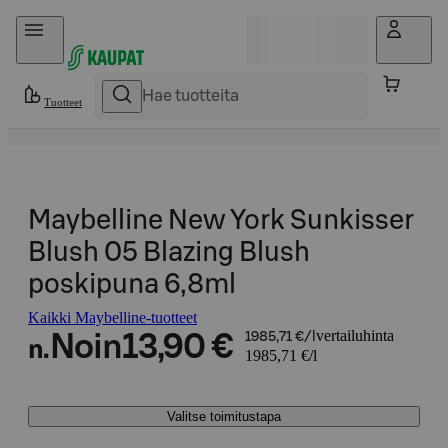
Hyppää sisältöön
Tuotteet
Maybelline New York Sunkisser
Blush 05 Blazing Blush
poskipuna 6,8ml
Kaikki Maybelline-tuotteet
vertailuhinta
Noin
13,90 €
1985,71 €/l
n.
1985,71 €/l
Valitse toimitustapa