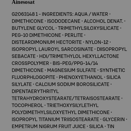
Ainesosat
G2063148 1 - INGREDIENTS: AQUA / WATER •
DIMETHICONE • ISODODECANE • ALCOHOL DENAT. •
BUTYLENE GLYCOL • TRIMETHYLSILOXYSILICATE •
PEG-10 DIMETHICONE • PERLITE •
DISTEARDIMONIUM HECTORITE • NYLON-12 •
ISOPROPYL LAUROYL SARCOSINATE • DIISOPROPYL
SEBACATE • HDI/TRIMETHYLOL HEXYLLACTONE
CROSSPOLYMER • BIS-PEG/PPG-14/14
DIMETHICONE • MAGNESIUM SULFATE • SYNTHETIC
FLUORPHLOGOPITE • PHENOXYETHANOL • SILICA
SILYLATE • CALCIUM SODIUM BOROSILICATE •
DIPENTAERYTHRITYL
TETRAHYDROXYSTEARATE/TETRAISOSTEARATE •
TOCOPHEROL • TRIETHOXYSILYLETHYL
POLYDIMETHYLSILOXYETHYL DIMETHICONE •
ISOPROPYL TITANIUM TRIISOSTEARATE • GLYCERIN •
EMPETRUM NIGRUM FRUIT JUICE • SILICA • TIN