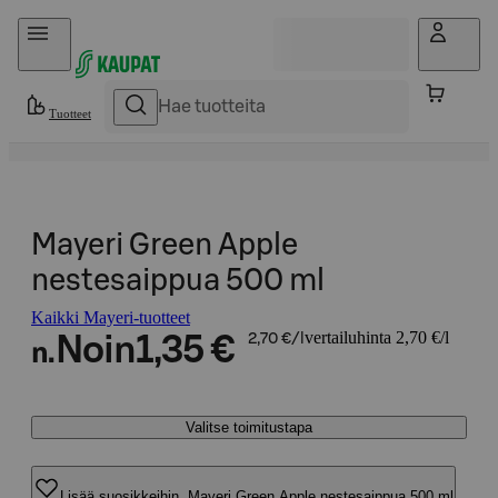
Hyppää sisältöön
Tuotteet
Mayeri Green Apple
nestesaippua 500 ml
Kaikki Mayeri-tuotteet
vertailuhinta 2,70 €/l
Noin
1,35 €
2,70 €/l
n.
Valitse toimitustapa
Lisää suosikkeihin, Mayeri Green Apple nestesaippua 500 ml