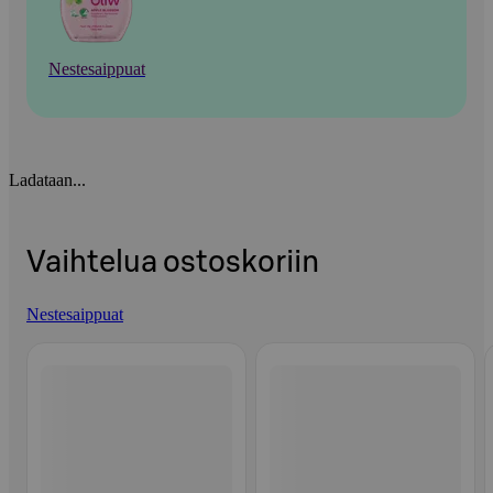
Nestesaippuat
Ladataan...
Vaihtelua ostoskoriin
Nestesaippuat
Ohita listaus