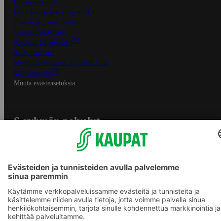
Oiva-raportit
Osuuskauppojen yhteystiedot
Tilaus- ja toimitusehdot
Tietosuojakäytäntö
Palvelun käyttöehdot
Saavutettavuus
Mobiilisovelluksen saavutettavuus
Mainostajalle
Muuta evästeasetuksia
S-ryhmän palvelut
S-ryhmä
Asiakasomistajuus
Yhteishyvä Ruoka -sovellus
S-ostoslista -sovellus
Prisma.fi
Sokos.fi
S-Pankki