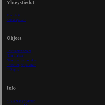
Yhteystiedot
Myymälät
Asiakaspalvelu
Ohjeet
Ensitilaajan ohjeet
Näin maksat
Näin tilaat ja muokkaat
Kaikki ohjeet ja vinkit
In English
Info
S-Business yrityksille