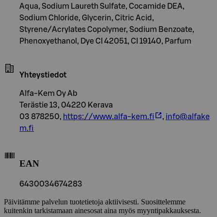
Aqua, Sodium Laureth Sulfate, Cocamide DEA,
Sodium Chloride, Glycerin, Citric Acid,
Styrene/Acrylates Copolymer, Sodium Benzoate,
Phenoxyethanol, Dye CI 42051, CI 19140, Parfum
Yhteystiedot
Alfa-Kem Oy Ab
Terästie 13, 04220 Kerava
03 878250,
https://www.alfa-kem.fi
,
info@alfake
m.fi
EAN
6430034674283
Päivitämme palvelun tuotetietoja aktiivisesti. Suosittelemme
kuitenkin tarkistamaan ainesosat aina myös myyntipakkauksesta.