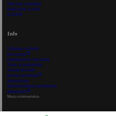
Näin tilaat ja muokkaat
Kaikki ohjeet ja vinkit
In English
Info
S-Business yrityksille
Oiva-raportit
Osuuskauppojen yhteystiedot
Tilaus- ja toimitusehdot
Tietosuojakäytäntö
Palvelun käyttöehdot
Saavutettavuus
Mobiilisovelluksen saavutettavuus
Mainostajalle
Muuta evästeasetuksia