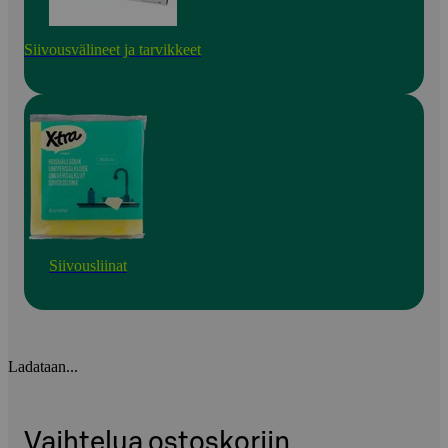
Siivousvälineet ja tarvikkeet
Siivousliinat
Ladataan...
Vaihtelua ostoskoriin