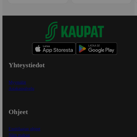
Yhteystiedot
Myymälät
Asiakaspalvelu
Ohjeet
Ensitilaajan ohjeet
Näin maksat