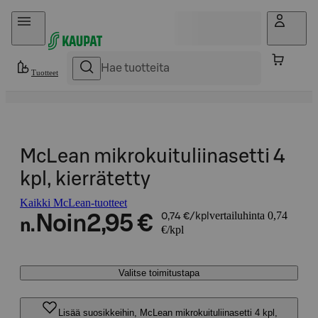
Hyppää sisältöön
Tuotteet
McLean mikrokuituliinasetti 4
kpl, kierrätetty
Kaikki McLean-tuotteet
vertailuhinta 0,74
Noin
2,95 €
0,74 €/kpl
n.
€/kpl
Valitse toimitustapa
Lisää suosikkeihin, McLean mikrokuituliinasetti 4 kpl,