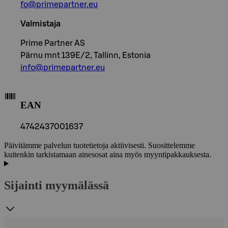
fo@primepartner.eu
Valmistaja
Prime Partner AS
Pärnu mnt 139E/2, Tallinn, Estonia
info@primepartner.eu
EAN
4742437001637
Päivitämme palvelun tuotetietoja aktiivisesti. Suosittelemme
kuitenkin tarkistamaan ainesosat aina myös myyntipakkauksesta.
Sijainti myymälässä