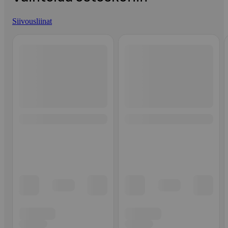
Siivousliinat
Ohita listaus