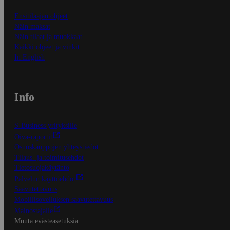
Ensitilaajan ohjeet
Näin maksat
Näin tilaat ja muokkaat
Kaikki ohjeet ja vinkit
In English
Info
S-Business yrityksille
Oiva-raportit
Osuuskauppojen yhteystiedot
Tilaus- ja toimitusehdot
Tietosuojakäytäntö
Palvelun käyttöehdot
Saavutettavuus
Mobiilisovelluksen saavutettavuus
Mainostajalle
Muuta evästeasetuksia