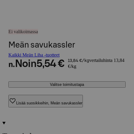
Ei valikoimassa
Meän savukassler
Kaikki Meän Liha -tuotteet
vertailuhinta 13,84
Noin
5,54 €
13,84 €/kg
n.
€/kg
Valitse toimitustapa
Lisää suosikkeihin, Meän savukassler