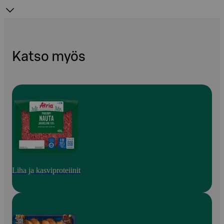
Katso myös
Liha ja kasviproteiinit