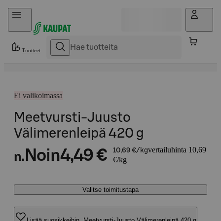
Hyppää sisältöön
Tuotteet
Ei valikoimassa
Meetvursti-Juusto
Välimerenleipä 420 g
vertailuhinta 10,69
Noin
4,49 €
10,69 €/kg
n.
€/kg
Valitse toimitustapa
Lisää suosikkeihin, Meetvursti-Juusto Välimerenleipä 420 g