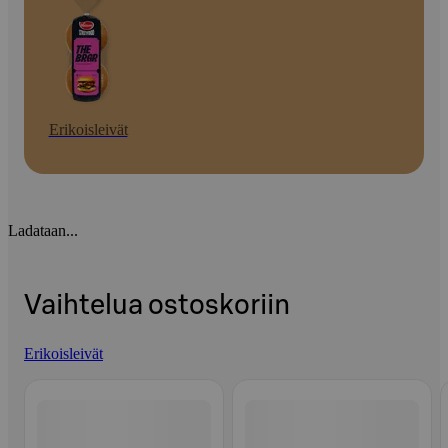
Erikoisleivät
Ladataan...
Vaihtelua ostoskoriin
Erikoisleivät
Ohita listaus