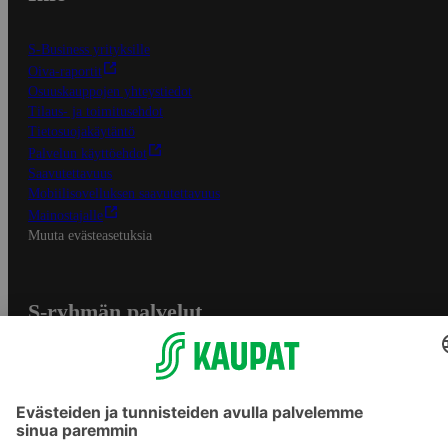
S-Business yrityksille
Oiva-raportit
Osuuskauppojen yhteystiedot
Tilaus- ja toimitusehdot
Tietosuojakäytäntö
Palvelun käyttöehdot
Saavutettavuus
Mobiilisovelluksen saavutettavuus
Mainostajalle
Muuta evästeasetuksia
S-ryhmän palvelut
S-ryhmä
Asiakasomistajuus
Yhteishyvä Ruoka -sovellus
S-ostoslista -sovellus