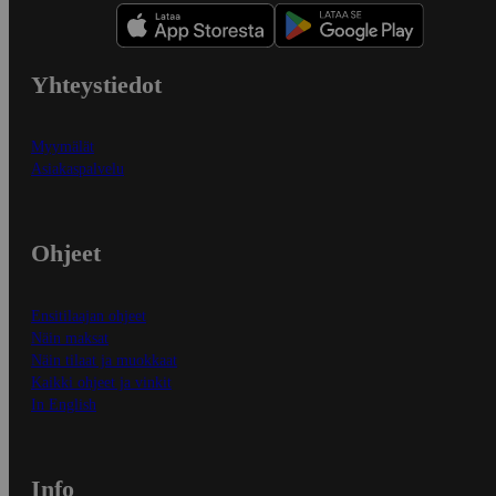
Yhteystiedot
Myymälät
Asiakaspalvelu
Ohjeet
Ensitilaajan ohjeet
Näin maksat
Näin tilaat ja muokkaat
Kaikki ohjeet ja vinkit
In English
Info