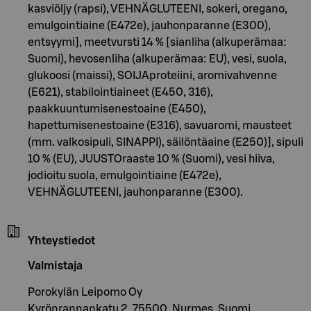
kasviöljy (rapsi), VEHNÄGLUTEENI, sokeri, oregano,
emulgointiaine (E472e), jauhonparanne (E300),
entsyymi], meetvursti 14 % [sianliha (alkuperämaa:
Suomi), hevosenliha (alkuperämaa: EU), vesi, suola,
glukoosi (maissi), SOIJAproteiini, aromivahvenne
(E621), stabilointiaineet (E450, 316),
paakkuuntumisenestoaine (E450),
hapettumisenestoaine (E316), savuaromi, mausteet
(mm. valkosipuli, SINAPPI), säilöntäaine (E250)], sipuli
10 % (EU), JUUSTOraaste 10 % (Suomi), vesi hiiva,
jodioitu suola, emulgointiaine (E472e),
VEHNÄGLUTEENI, jauhonparanne (E300).
Yhteystiedot
Valmistaja
Porokylän Leipomo Oy
Kyrönrannankatu 2, 75500, Nurmes, Suomi