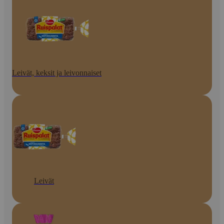
Leivät, keksit ja leivonnaiset
Leivät