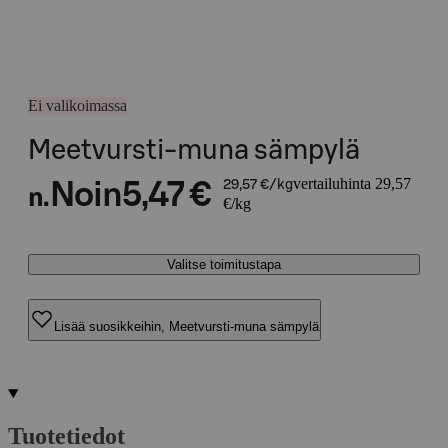
Ei valikoimassa
Meetvursti-muna sämpylä
vertailuhinta 29,57
Noin
5,47 €
29,57 €/kg
n.
€/kg
Valitse toimitustapa
Lisää suosikkeihin, Meetvursti-muna sämpylä
Tuotetiedot