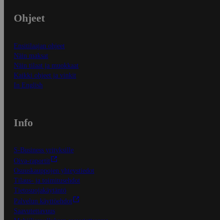
Ohjeet
Ensitilaajan ohjeet
Näin maksat
Näin tilaat ja muokkaat
Kaikki ohjeet ja vinkit
In English
Info
S-Business yrityksille
Oiva-raportit
Osuuskauppojen yhteystiedot
Tilaus- ja toimitusehdot
Tietosuojakäytäntö
Palvelun käyttöehdot
Saavutettavuus