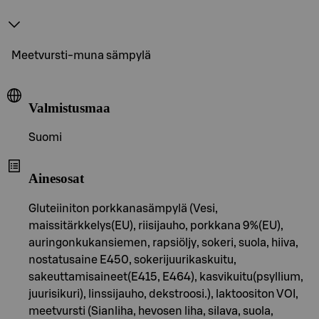
Meetvursti-muna sämpylä
Valmistusmaa
Suomi
Ainesosat
Gluteiiniton porkkanasämpylä (Vesi,
maissitärkkelys(EU), riisijauho, porkkana 9%(EU),
auringonkukansiemen, rapsiöljy, sokeri, suola, hiiva,
nostatusaine E450, sokerijuurikaskuitu,
sakeuttamisaineet(E415, E464), kasvikuitu(psyllium,
juurisikuri), linssijauho, dekstroosi.), laktoositon VOI,
meetvursti (Sianliha, hevosen liha, silava, suola,