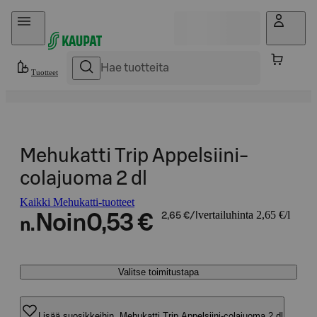
Hyppää sisältöön
Tuotteet
Mehukatti Trip Appelsiini-
colajuoma 2 dl
Kaikki Mehukatti-tuotteet
vertailuhinta 2,65 €/l
Noin
0,53 €
2,65 €/l
n.
Valitse toimitustapa
Lisää suosikkeihin, Mehukatti Trip Appelsiini-colajuoma 2 dl