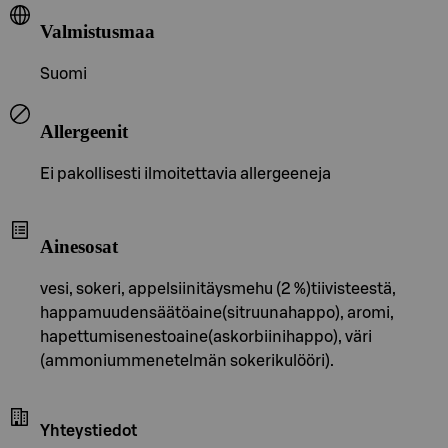
Valmistusmaa
Suomi
Allergeenit
Ei pakollisesti ilmoitettavia allergeeneja
Ainesosat
vesi, sokeri, appelsiinitäysmehu (2 %)tiivisteestä,
happamuudensäätöaine(sitruunahappo), aromi,
hapettumisenestoaine(askorbiinihappo), väri
(ammoniummenetelmän sokerikulööri).
Yhteystiedot