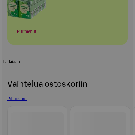
Pillimehut
Ladataan...
Vaihtelua ostoskoriin
Pillimehut
Ohita listaus