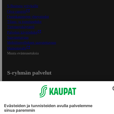
S-Business yrityksille
Oiva-raportit
Osuuskauppojen yhteystiedot
Tilaus- ja toimitusehdot
Tietosuojakäytäntö
Palvelun käyttöehdot
Saavutettavuus
Mobiilisovelluksen saavutettavuus
Mainostajalle
Muuta evästeasetuksia
S-ryhmän palvelut
S-ryhmä
Asiakasomistajuus
Yhteishyvä Ruoka -sovellus
S-ostoslista -sovellus
Prisma.fi