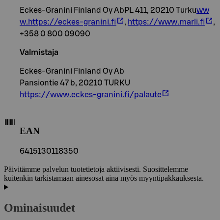
Eckes-Granini Finland Oy AbPL 411, 20210 Turku
ww
w.https://eckes-granini.fi
,
https://www.marli.fi
,
+358 0 800 09090
Valmistaja
Eckes-Granini Finland Oy Ab
Pansiontie 47 b, 20210 TURKU
https://www.eckes-granini.fi/palaute
EAN
6415130118350
Päivitämme palvelun tuotetietoja aktiivisesti. Suosittelemme
kuitenkin tarkistamaan ainesosat aina myös myyntipakkauksesta.
Ominaisuudet