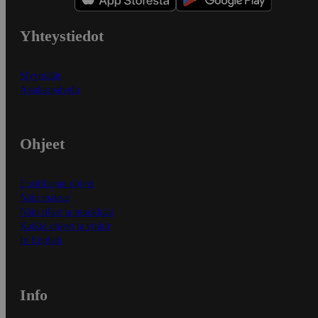
Yhteystiedot
Myymälät
Asiakaspalvelu
Ohjeet
Ensitilaajan ohjeet
Näin maksat
Näin tilaat ja muokkaat
Kaikki ohjeet ja vinkit
In English
Info