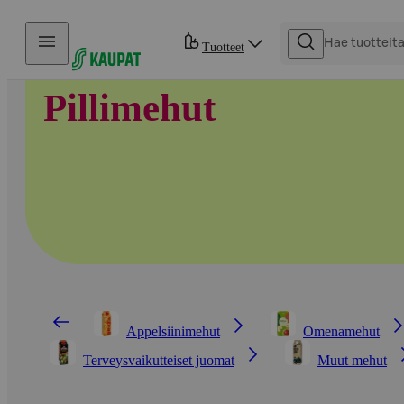
Hyppää sisältöön
Tuotteet
Pillimehut
Appelsiinimehut
Omenamehut
Terveysvaikutteiset juomat
Muut mehut