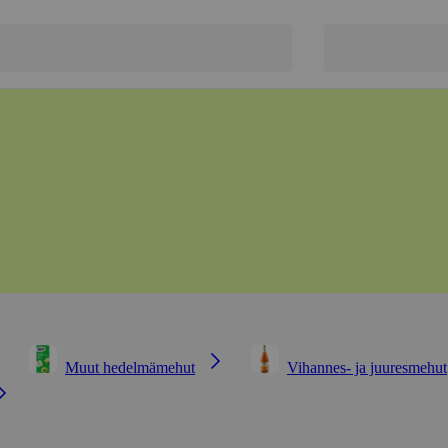
Muut hedelmämehut
Vihannes- ja juuresmehut