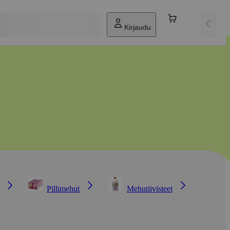
Kirjaudu
Pillimehut
Mehutiivisteet