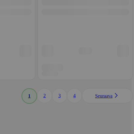
2
3
4
1
Seuraava