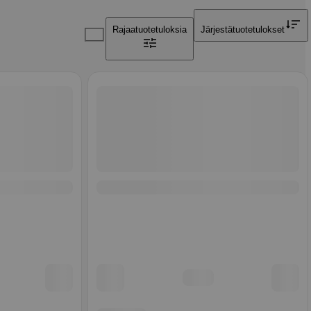
Rajaa
tuotetuloksia
Järjestä
tuotetulokset