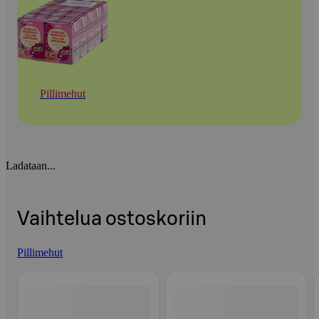
Pillimehut
Ladataan...
Vaihtelua ostoskoriin
Pillimehut
Ohita listaus