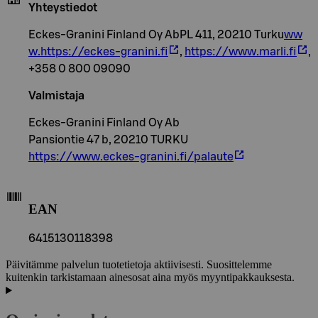
Yhteystiedot
Eckes-Granini Finland Oy AbPL 411, 20210 Turku
ww
w.https://eckes-granini.fi
,
https://www.marli.fi
,
+358 0 800 09090
Valmistaja
Eckes-Granini Finland Oy Ab
Pansiontie 47 b, 20210 TURKU
https://www.eckes-granini.fi/palaute
EAN
6415130118398
Päivitämme palvelun tuotetietoja aktiivisesti. Suosittelemme
kuitenkin tarkistamaan ainesosat aina myös myyntipakkauksesta.