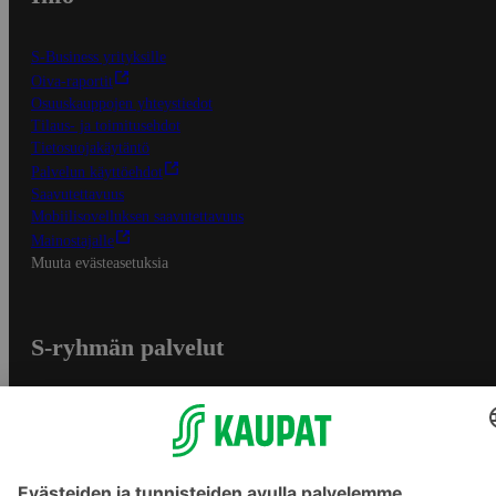
S-Business yrityksille
Oiva-raportit
Osuuskauppojen yhteystiedot
Tilaus- ja toimitusehdot
Tietosuojakäytäntö
Palvelun käyttöehdot
Saavutettavuus
Mobiilisovelluksen saavutettavuus
Mainostajalle
Muuta evästeasetuksia
S-ryhmän palvelut
S-ryhmä
Asiakasomistajuus
Yhteishyvä Ruoka -sovellus
S-ostoslista -sovellus