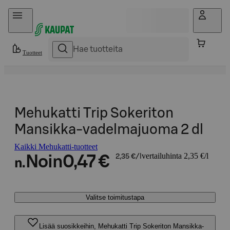
Hyppää sisältöön
Tuotteet
Mehukatti Trip Sokeriton
Mansikka-vadelmajuoma 2 dl
Kaikki Mehukatti-tuotteet
vertailuhinta 2,35 €/l
Noin
0,47 €
2,35 €/l
n.
Valitse toimitustapa
Lisää suosikkeihin, Mehukatti Trip Sokeriton Mansikka-