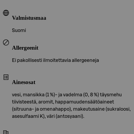
Valmistusmaa
Suomi
Allergeenit
Ei pakollisesti ilmoitettavia allergeeneja
Ainesosat
vesi, mansikka (1 %)- ja vadelma (0, 8 %) täysmehu
tiivisteestä, aromit, happamuudensäätöaineet
(sitruuna- ja omenahappo), makeutusaine (sukraloosi,
asesulfaami K), väri (antosyaani).