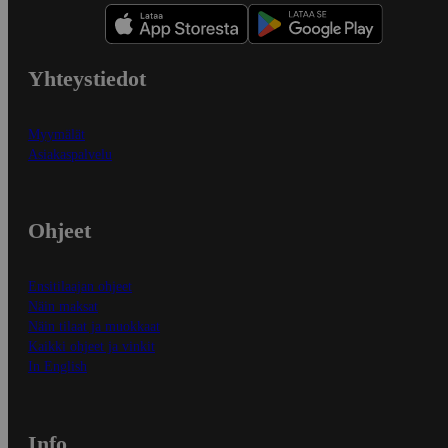
Yhteystiedot
Myymälät
Asiakaspalvelu
Ohjeet
Ensitilaajan ohjeet
Näin maksat
Näin tilaat ja muokkaat
Kaikki ohjeet ja vinkit
In English
Info