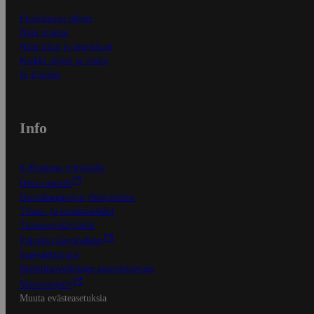
Ensitilaajan ohjeet
Näin maksat
Näin tilaat ja muokkaat
Kaikki ohjeet ja vinkit
In English
Info
S-Business yrityksille
Oiva-raportit
Osuuskauppojen yhteystiedot
Tilaus- ja toimitusehdot
Tietosuojakäytäntö
Palvelun käyttöehdot
Saavutettavuus
Mobiilisovelluksen saavutettavuus
Mainostajalle
Muuta evästeasetuksia