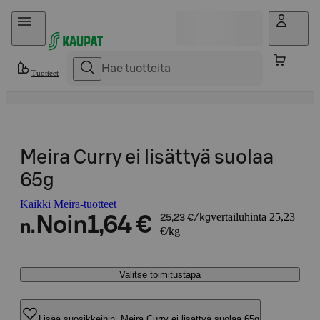
Hyppää sisältöön
Tuotteet
Meira Curry ei lisättyä suolaa
65g
Kaikki Meira-tuotteet
vertailuhinta 25,23
Noin
1,64 €
25,23 €/kg
n.
€/kg
Valitse toimitustapa
Lisää suosikkeihin, Meira Curry ei lisättyä suolaa 65g