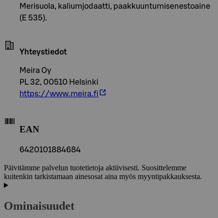
Merisuola, kaliumjodaatti, paakkuuntumisenestoaine
(E 535).
Yhteystiedot
Meira Oy
PL 32, 00510 Helsinki
https://www.meira.fi
EAN
6420101884684
Päivitämme palvelun tuotetietoja aktiivisesti. Suosittelemme
kuitenkin tarkistamaan ainesosat aina myös myyntipakkauksesta.
Ominaisuudet