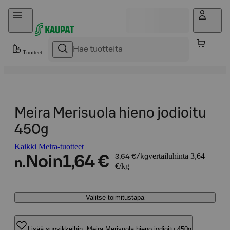
Hyppää sisältöön
Tuotteet
Meira Merisuola hieno jodioitu
450g
Kaikki Meira-tuotteet
vertailuhinta 3,64
Noin
1,64 €
3,64 €/kg
n.
€/kg
Valitse toimitustapa
Lisää suosikkeihin, Meira Merisuola hieno jodioitu 450g