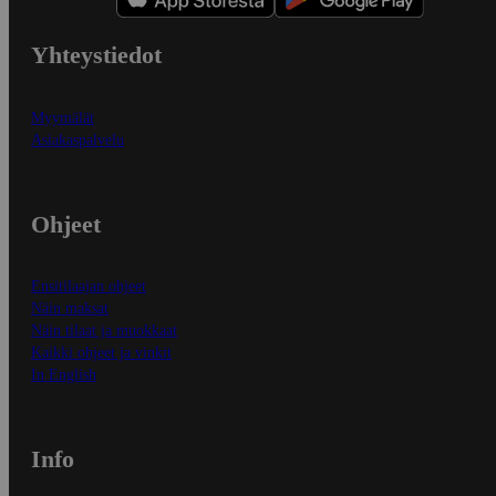
Yhteystiedot
Myymälät
Asiakaspalvelu
Ohjeet
Ensitilaajan ohjeet
Näin maksat
Näin tilaat ja muokkaat
Kaikki ohjeet ja vinkit
In English
Info