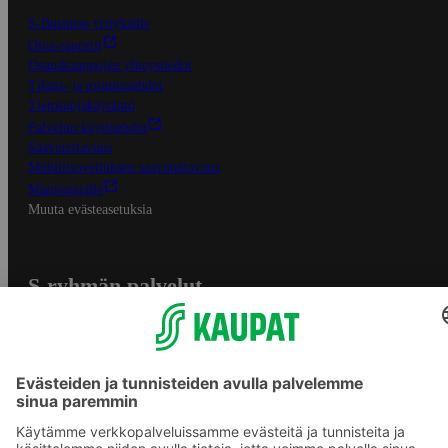
S-Business yrityksille
Oiva-raportit
Osuuskauppojen yhteystiedot
Tilaus- ja toimitusehdot
Tietosuojakäytäntö
Palvelun käyttöehdot
Saavutettavuus
Mobiilisovelluksen saavutettavuus
Mainostajalle
Muuta evästeasetuksia
S-ryhmän palvelut
S-ryhmä
Asiakasomistajuus
Yhteishyvä Ruoka -sovellus
S-ostoslista -sovellus
Prisma.fi