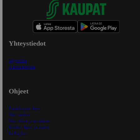
Yhteystiedot
Myymälät
Asiakaspalvelu
Ohjeet
Ensitilaajan ohjeet
Näin maksat
Näin tilaat ja muokkaat
Kaikki ohjeet ja vinkit
In English