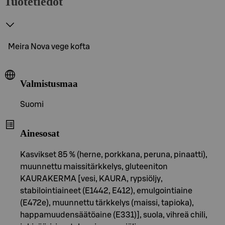
Tuotetiedot
Meira Nova vege kofta
Valmistusmaa
Suomi
Ainesosat
Kasvikset 85 % (herne, porkkana, peruna, pinaatti),
muunnettu maissitärkkelys, gluteeniton
KAURAKERMA [vesi, KAURA, rypsiöljy,
stabilointiaineet (E1442, E412), emulgointiaine
(E472e), muunnettu tärkkelys (maissi, tapioka),
happamuudensäätöaine (E331)], suola, vihreä chili,