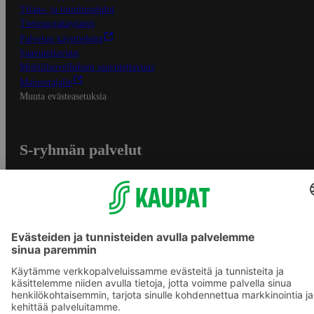
Tilaus- ja toimitusehdot
Tietosuojakäytäntö
Palvelun käyttöehdot
Saavutettavuus
Mobiilisovelluksen saavutettavuus
Mainostajalle
Muuta evästeasetuksia
S-ryhmän palvelut
S-ryhmä
Asiakasomistajuus
Yhteishyvä Ruoka -sovellus
S-ostoslista -sovellus
Prisma.fi
Sokos.fi
S-Pankki
Yhteishyvä
Sokos Hotels