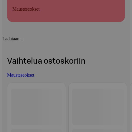
Mausteseokset
Ladataan...
Vaihtelua ostoskoriin
Mausteseokset
Ohita listaus