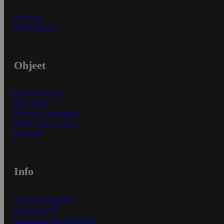
Myymälät
Asiakaspalvelu
Ohjeet
Ensitilaajan ohjeet
Näin maksat
Näin tilaat ja muokkaat
Kaikki ohjeet ja vinkit
In English
Info
S-Business yrityksille
Oiva-raportit
Osuuskauppojen yhteystiedot