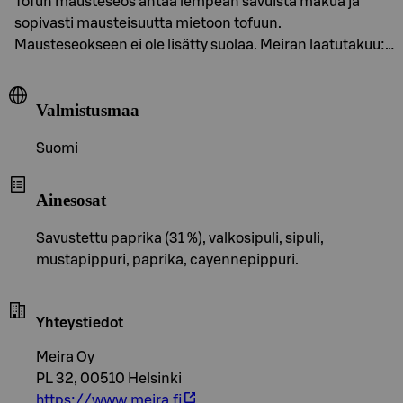
Tofun mausteseos antaa lempeän savuista makua ja
sopivasti mausteisuutta mietoon tofuun.
Mausteseokseen ei ole lisätty suolaa. Meiran laatutakuu:…
Valmistusmaa
Suomi
Ainesosat
Savustettu paprika (31 %), valkosipuli, sipuli,
mustapippuri, paprika, cayennepippuri.
Yhteystiedot
Meira Oy
PL 32, 00510 Helsinki
https://www.meira.fi