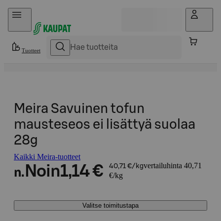
Hyppää sisältöön
Tuotteet
Meira Savuinen tofun
mausteseos ei lisättyä suolaa
28g
Kaikki Meira-tuotteet
vertailuhinta 40,71
Noin
1,14 €
40,71 €/kg
n.
€/kg
Valitse toimitustapa