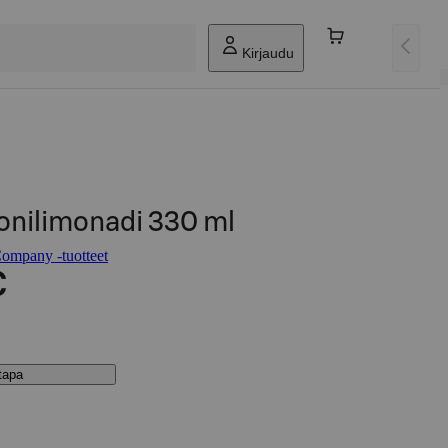
Kirjaudu
onilimonadi 330 ml
Company -tuotteet
€
stapa