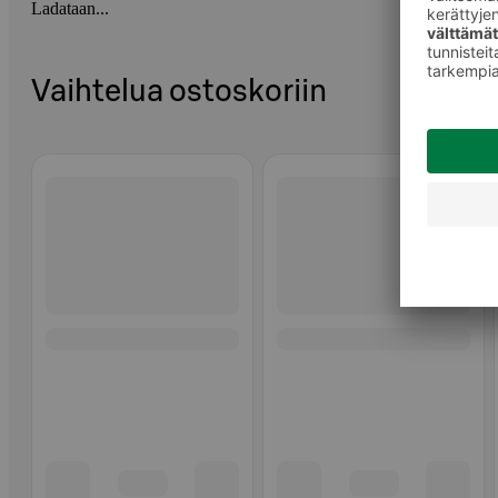
Ladataan...
Vaihtelua ostoskoriin
Ohita listaus