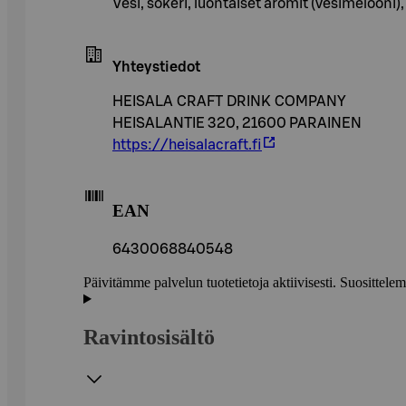
Vesi, sokeri, luontaiset aromit (vesimelooni)
Yhteystiedot
HEISALA CRAFT DRINK COMPANY
HEISALANTIE 320, 21600 PARAINEN
https://heisalacraft.fi
EAN
6430068840548
Päivitämme palvelun tuotetietoja aktiivisesti. Suositte
Ravintosisältö