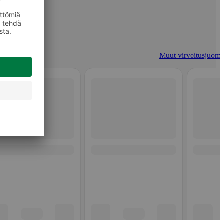
Muut virvoitusjuom