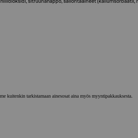
, hiilidioksidi, sitruunahappo, säilöntäaineet (kaliumsorbaatii
lemme kuitenkin tarkistamaan ainesosat aina myös myyntipakkauksesta.