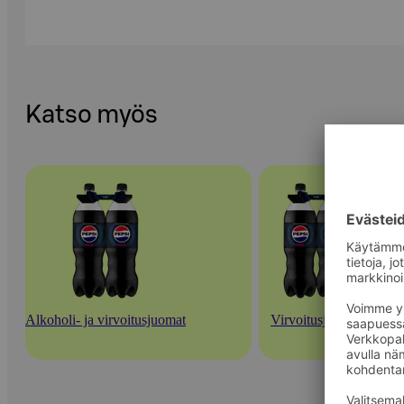
Katso myös
Alkoholi- ja virvoitusjuomat
Virvoitusjuomat