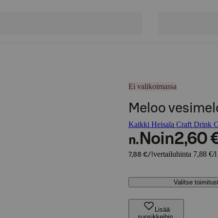
Ei valikoimassa
Meloo vesimel
Kaikki Heisala Craft Drink 
Noin
2,60 
n.
vertailuhinta 7,88 €/l
7,88 €/l
Valitse toimitu
Lisää
suosikkeihin,