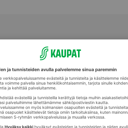
Muut virvoitusjuomat