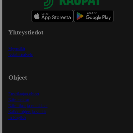
Yhteystiedot
Myymälät
Asiakaspalvelu
Ohjeet
Ensitilaajan ohjeet
Näin maksat
Näin tilaat ja muokkaat
Kaikki ohjeet ja vinkit
In English