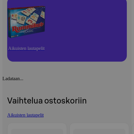
Aikuisten lautapelit
Ladataan...
Vaihtelua ostoskoriin
Aikuisten lautapelit
Ohita listaus