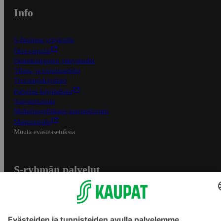
Info
S-Business yrityksille
Oiva-raportit
Osuuskauppojen yhteystiedot
Tilaus- ja toimitusehdot
Tietosuojakäytäntö
Palvelun käyttöehdot
Saavutettavuus
Mobiilisovelluksen saavutettavuus
Mainostajalle
Muuta evästeasetuksia
S-ryhmän palvelut
S-ryhmä
Asiakasomistajuus
Yhteishyvä Ruoka -sovellus