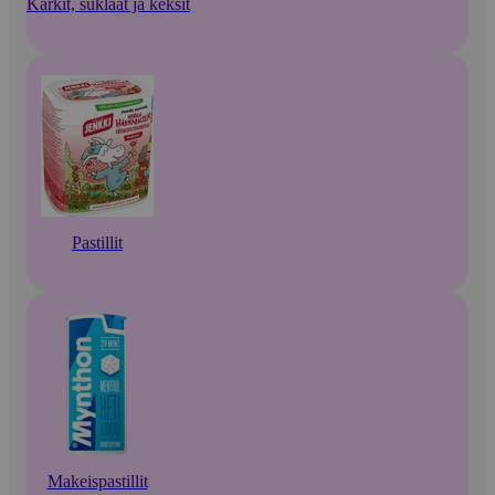
Karkit, suklaat ja keksit
Pastillit
Makeispastillit