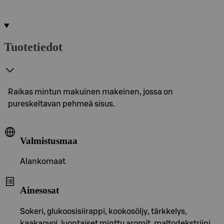
Tuotetiedot
Raikas mintun makuinen makeinen, jossa on
pureskeltavan pehmeä sisus.
Valmistusmaa
Alankomaat
Ainesosat
Sokeri, glukoosisiirappi, kookosöljy, tärkkelys,
kaakaovoi, luontaiset minttu aromit, maltodekstriini,