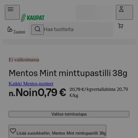
Hyppää sisältöön
Tuotteet
Ei valikoimassa
Mentos Mint minttupastilli 38g
Kaikki Mentos-tuotteet
vertailuhinta 20,79
Noin
0,79 €
20,79 €/kg
n.
€/kg
Valitse toimitustapa
Lisää suosikkeihin, Mentos Mint minttupastilli 38g