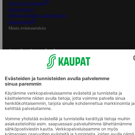
Palvelun käyttöehdot
Saavutettavuus
Mobiilisovelluksen saavutettavuus
Mainostajalle
Muuta evästeasetuksia
S-ryhmän palvelut
S-ryhmä
Asiakasomistajuus
Yhteishyvä Ruoka -sovellus
S-ostoslista -sovellus
Prisma.fi
Sokos.fi
S-Pankki
Yhteishyvä
Sokos Hotels
Raflaamo