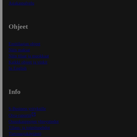
Asiakaspalvelu
Ohjeet
Ensitilaajan ohjeet
Näin maksat
Näin tilaat ja muokkaat
Kaikki ohjeet ja vinkit
In English
Info
S-Business yrityksille
Oiva-raportit
Osuuskauppojen yhteystiedot
Tilaus- ja toimitusehdot
Tietosuojakäytäntö