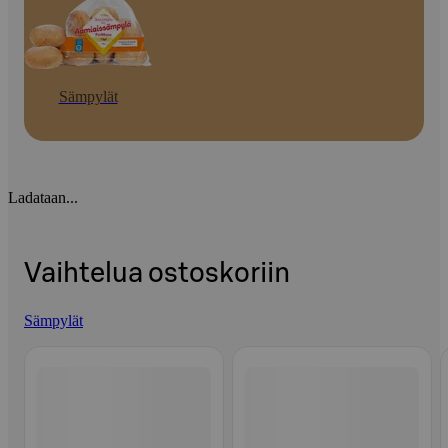
Sämpylät
Ladataan...
Vaihtelua ostoskoriin
Sämpylät
Ohita listaus