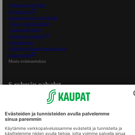
S-Business yrityksille
Oiva-raportit
Osuuskauppojen yhteystiedot
Tilaus- ja toimitusehdot
Tietosuojakäytäntö
Palvelun käyttöehdot
Saavutettavuus
Mobiilisovelluksen saavutettavuus
Mainostajalle
Muuta evästeasetuksia
S-ryhmän palvelut
S-ryhmä
Asiakasomistajuus
Yhteishyvä Ruoka -sovellus
S-ostoslista -sovellus
Prisma.fi
Sokos.fi