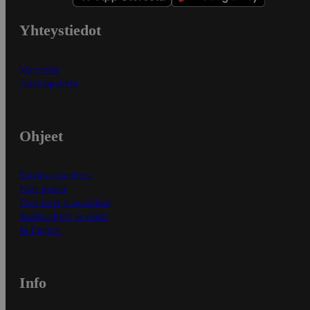
Yhteystiedot
Myymälät
Asiakaspalvelu
Ohjeet
Ensitilaajan ohjeet
Näin maksat
Näin tilaat ja muokkaat
Kaikki ohjeet ja vinkit
In English
Info