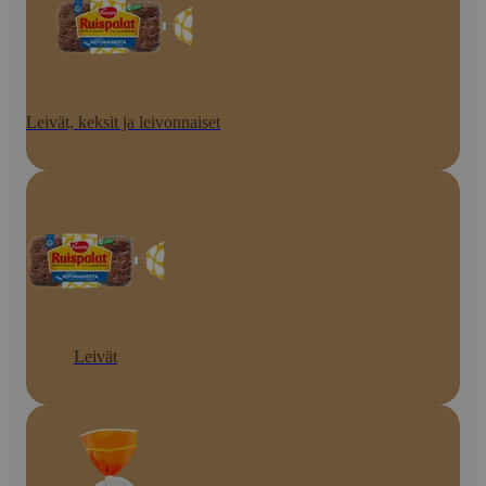
Leivät, keksit ja leivonnaiset
Leivät