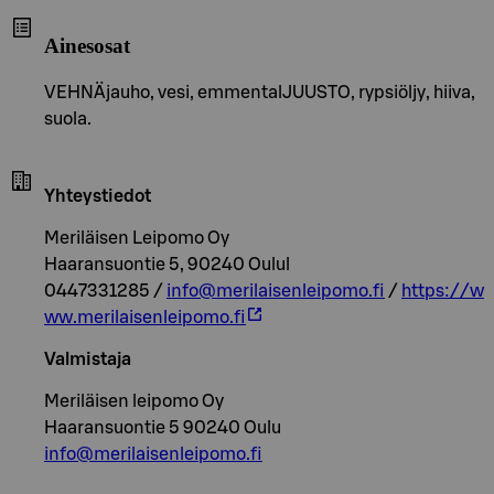
Ainesosat
VEHNÄjauho, vesi, emmentalJUUSTO, rypsiöljy, hiiva,
suola.
Yhteystiedot
Meriläisen Leipomo Oy
Haaransuontie 5, 90240 Oulul
0447331285 /
info@merilaisenleipomo.fi
/
https://w
ww.merilaisenleipomo.fi
Valmistaja
Meriläisen leipomo Oy
Haaransuontie 5 90240 Oulu
info@merilaisenleipomo.fi