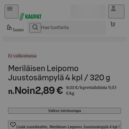
Hyppää sisältöön
Tuotteet
Ei valikoimassa
Meriläisen Leipomo
Juustosämpylä 4 kpl / 320 g
vertailuhinta 9,03
Noin
2,89 €
9,03 €/kg
n.
€/kg
Valitse toimitustapa
Lisää suosikkeihin, Meriläisen Leipomo Juustosämpylä 4 kpl /