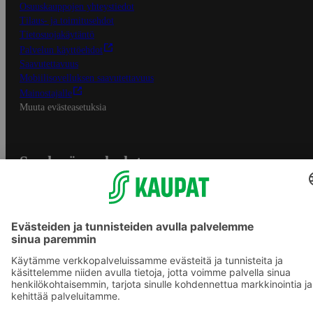
Osuuskauppojen yhteystiedot
Tilaus- ja toimitusehdot
Tietosuojakäytäntö
Palvelun käyttöehdot
Saavutettavuus
Mobiilisovelluksen saavutettavuus
Mainostajalle
Muuta evästeasetuksia
S-ryhmän palvelut
S-ryhmä
Asiakasomistajuus
Yhteishyvä Ruoka -sovellus
S-ostoslista -sovellus
Prisma.fi
Sokos.fi
S-Pankki
Yhteishyvä