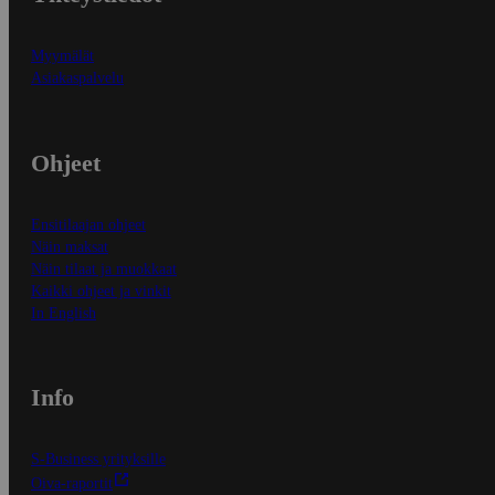
Myymälät
Asiakaspalvelu
Ohjeet
Ensitilaajan ohjeet
Näin maksat
Näin tilaat ja muokkaat
Kaikki ohjeet ja vinkit
In English
Info
S-Business yrityksille
Oiva-raportit