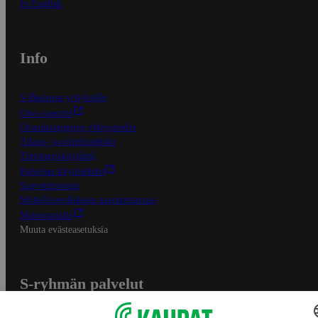
In English
Info
S-Business yrityksille
Oiva-raportit
Osuuskauppojen yhteystiedot
Tilaus- ja toimitusehdot
Tietosuojakäytäntö
Palvelun käyttöehdot
Saavutettavuus
Mobiilisovelluksen saavutettavuus
Mainostajalle
Muuta evästeasetuksia
S-ryhmän palvelut