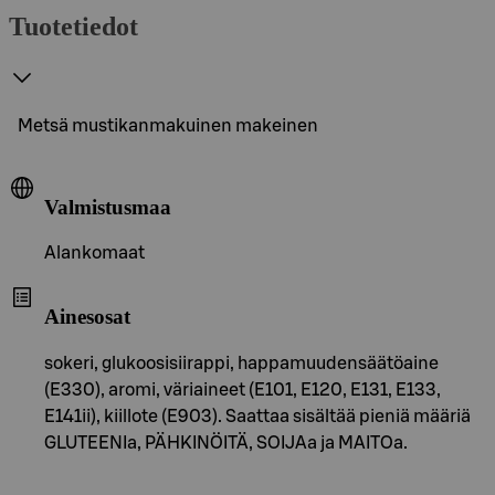
Tuotetiedot
Metsä mustikanmakuinen makeinen
Valmistusmaa
Alankomaat
Ainesosat
sokeri, glukoosisiirappi, happamuudensäätöaine
(E330), aromi, väriaineet (E101, E120, E131, E133,
E141ii), kiillote (E903). Saattaa sisältää pieniä määriä
GLUTEENIa, PÄHKINÖITÄ, SOIJAa ja MAITOa.