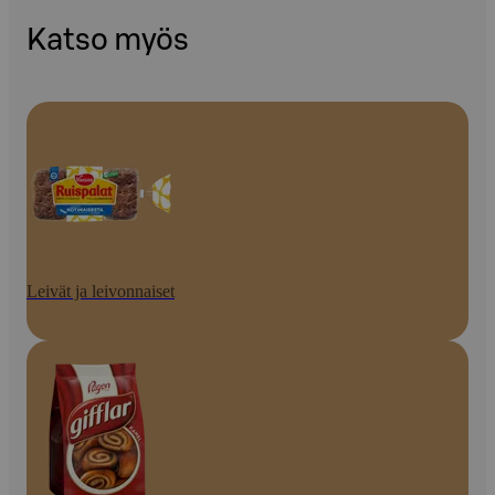
Katso myös
Leivät ja leivonnaiset