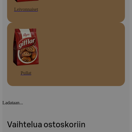
Leivonnaiset
Pullat
Ladataan...
Vaihtelua ostoskoriin