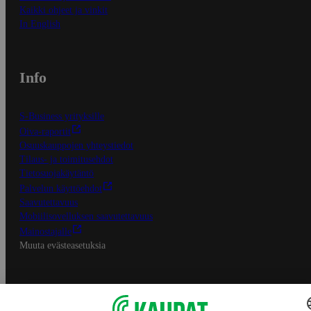
Kaikki ohjeet ja vinkit
In English
Info
S-Business yrityksille
Oiva-raportit
Osuuskauppojen yhteystiedot
Tilaus- ja toimitusehdot
Tietosuojakäytäntö
Palvelun käyttöehdot
Saavutettavuus
Mobiilisovelluksen saavutettavuus
Mainostajalle
Muuta evästeasetuksia
S-ryhmän palvelut