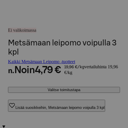
Ei valikoimassa
Metsämaan leipomo voipulla 3
kpl
Kaikki Metsämaan Leipomo -tuotteet
vertailuhinta 19,96
Noin
4,79 €
19,96 €/kg
n.
€/kg
Valitse toimitustapa
Lisää suosikkeihin, Metsämaan leipomo voipulla 3 kpl