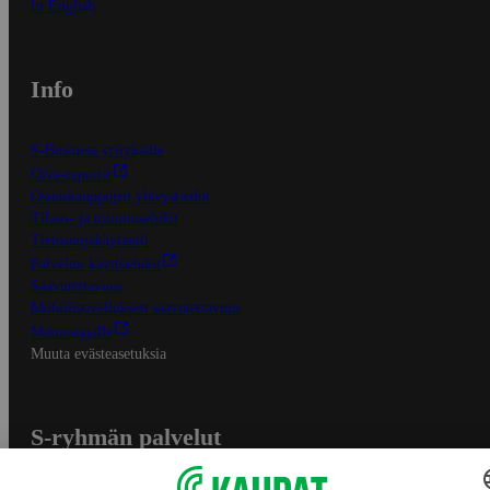
In English
Info
S-Business yrityksille
Oiva-raportit
Osuuskauppojen yhteystiedot
Tilaus- ja toimitusehdot
Tietosuojakäytäntö
Palvelun käyttöehdot
Saavutettavuus
Mobiilisovelluksen saavutettavuus
Mainostajalle
Muuta evästeasetuksia
S-ryhmän palvelut