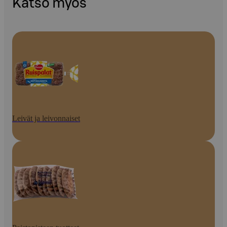
Katso myös
Leivät ja leivonnaiset