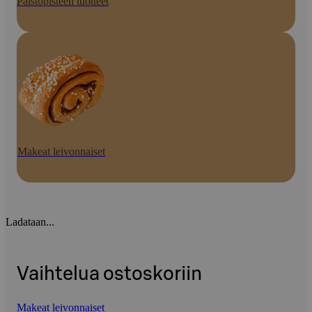
Paistopisteen tuotteet
Makeat leivonnaiset
Ladataan...
Vaihtelua ostoskoriin
Makeat leivonnaiset