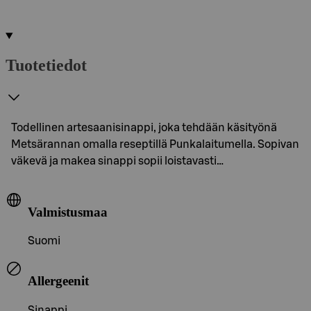
Tuotetiedot
Todellinen artesaanisinappi, joka tehdään käsityönä
Metsärannan omalla reseptillä Punkalaitumella. Sopivan
väkevä ja makea sinappi sopii loistavasti…
Valmistusmaa
Suomi
Allergeenit
Sinappi