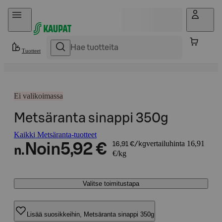
Hyppää sisältöön
Tuotteet
Ei valikoimassa
Metsäranta sinappi 350g
Kaikki Metsäranta-tuotteet
vertailuhinta 16,91
Noin
5,92 €
16,91 €/kg
n.
€/kg
Valitse toimitustapa
Lisää suosikkeihin, Metsäranta sinappi 350g