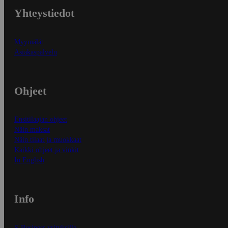
Yhteystiedot
Myymälät
Asiakaspalvelu
Ohjeet
Ensitilaajan ohjeet
Näin maksat
Näin tilaat ja muokkaat
Kaikki ohjeet ja vinkit
In English
Info
S-Business yrityksille