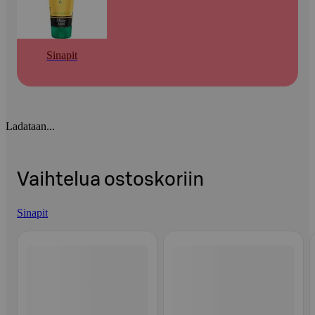
Sinapit
Ladataan...
Vaihtelua ostoskoriin
Sinapit
Ohita listaus