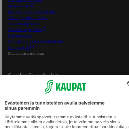
Oiva-raportit
Osuuskauppojen yhteystiedot
Tilaus- ja toimitusehdot
Tietosuojakäytäntö
Palvelun käyttöehdot
Saavutettavuus
Mobiilisovelluksen saavutettavuus
Mainostajalle
Muuta evästeasetuksia
S-ryhmän palvelut
S-ryhmä
Asiakasomistajuus
Yhteishyvä Ruoka -sovellus
S-ostoslista -sovellus
Prisma.fi
Sokos.fi