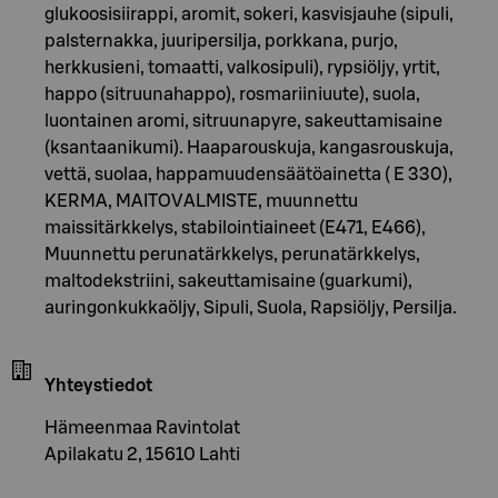
glukoosisiirappi, aromit, sokeri, kasvisjauhe (sipuli,
palsternakka, juuripersilja, porkkana, purjo,
herkkusieni, tomaatti, valkosipuli), rypsiöljy, yrtit,
happo (sitruunahappo), rosmariiniuute), suola,
luontainen aromi, sitruunapyre, sakeuttamisaine
(ksantaanikumi). Haaparouskuja, kangasrouskuja,
vettä, suolaa, happamuudensäätöainetta ( E 330),
KERMA, MAITOVALMISTE, muunnettu
maissitärkkelys, stabilointiaineet (E471, E466),
Muunnettu perunatärkkelys, perunatärkkelys,
maltodekstriini, sakeuttamisaine (guarkumi),
auringonkukkaöljy, Sipuli, Suola, Rapsiöljy, Persilja.
Yhteystiedot
Hämeenmaa Ravintolat
Apilakatu 2, 15610 Lahti