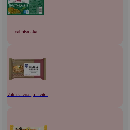
Valmisruoka
Valmisateriat ja -keitot