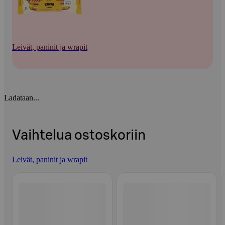
Leivät, paninit ja wrapit
Ladataan...
Vaihtelua ostoskoriin
Leivät, paninit ja wrapit
Ohita listaus