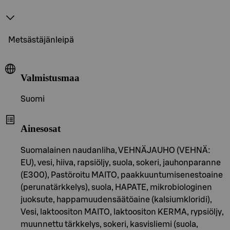
Metsästäjänleipä
Valmistusmaa
Suomi
Ainesosat
Suomalainen naudanliha, VEHNÄJAUHO (VEHNÄ:
EU), vesi, hiiva, rapsiöljy, suola, sokeri, jauhonparanne
(E300), Pastöroitu MAITO, paakkuuntumisenestoaine
(perunatärkkelys), suola, HAPATE, mikrobiologinen
juoksute, happamuudensäätöaine (kalsiumkloridi),
Vesi, laktoositon MAITO, laktoositon KERMA, rypsiöljy,
muunnettu tärkkelys, sokeri, kasvisliemi (suola,