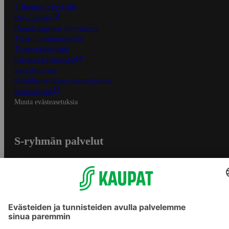
S-Business yrityksille
Oiva-raportit
Osuuskauppojen yhteystiedot
Tilaus- ja toimitusehdot
Tietosuojakäytäntö
Palvelun käyttöehdot
Saavutettavuus
Mobiilisovelluksen saavutettavuus
Mainostajalle
Muuta evästeasetuksia
S-ryhmän palvelut
S-ryhmä
Asiakasomistajuus
Yhteishyvä Ruoka -sovellus
S-ostoslista -sovellus
Prisma.fi
Sokos.fi