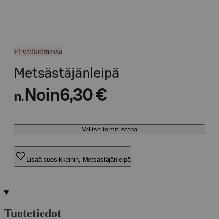
Ei valikoimassa
Metsästäjänleipä
Noin
6,30 €
n.
Valitse toimitustapa
Lisää suosikkeihin, Metsästäjänleipä
Tuotetiedot