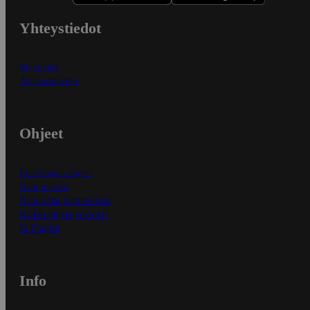
Yhteystiedot
Myymälät
Asiakaspalvelu
Ohjeet
Ensitilaajan ohjeet
Näin maksat
Näin tilaat ja muokkaat
Kaikki ohjeet ja vinkit
In English
Info