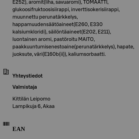
E252), aromit(liha, savuaromi), TOMAATTI,
glukoosifruktoosisiirappi, inverttisokerisiirappi,
muunnettu perunatärkkelys,
happamuudensäätöaineet(E260, E330
kalsiumkloridi), säilöntäaineet(E202, E211),
luontainen aromi, pastöroitu MAITO,
paakkuuntumisenestoaine(perunatärkkelys), hapate,
juoksute, väri(E160b(ii)), kaliumsorbaatti.
Yhteystiedot
Valmistaja
Kittilän Leipomo
Lampikuja 6, Akaa
EAN