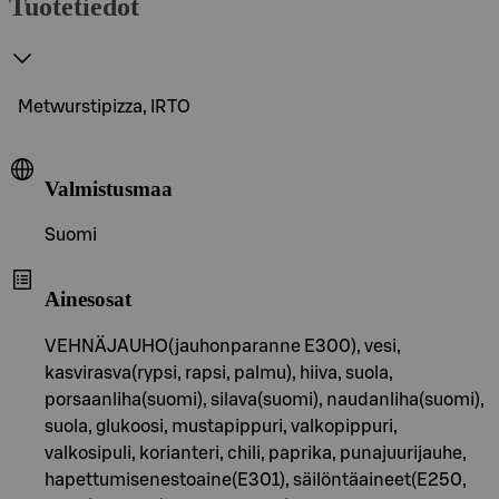
Tuotetiedot
Metwurstipizza, IRTO
Valmistusmaa
Suomi
Ainesosat
VEHNÄJAUHO(jauhonparanne E300), vesi,
kasvirasva(rypsi, rapsi, palmu), hiiva, suola,
porsaanliha(suomi), silava(suomi), naudanliha(suomi),
suola, glukoosi, mustapippuri, valkopippuri,
valkosipuli, korianteri, chili, paprika, punajuurijauhe,
hapettumisenestoaine(E301), säilöntäaineet(E250,