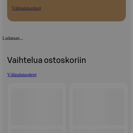
Välipalatuotteet
Ladataan...
Vaihtelua ostoskoriin
Välipalatuotteet
Ohita listaus