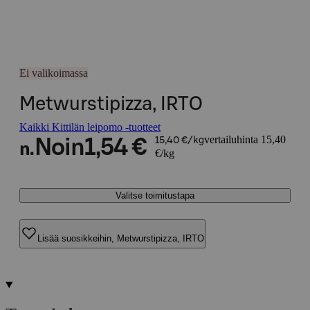
Ei valikoimassa
Metwurstipizza, IRTO
Kaikki Kittilän leipomo -tuotteet
vertailuhinta 15,40
Noin
1,54 €
15,40 €/kg
n.
€/kg
Valitse toimitustapa
Lisää suosikkeihin, Metwurstipizza, IRTO