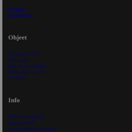
Myymälät
Asiakaspalvelu
Ohjeet
Ensitilaajan ohjeet
Näin maksat
Näin tilaat ja muokkaat
Kaikki ohjeet ja vinkit
In English
Info
S-Business yrityksille
Oiva-raportit
Osuuskauppojen yhteystiedot