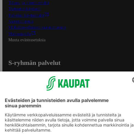
Tilaus- ja toimitusehdot
Tietosuojakäytäntö
Palvelun käyttöehdot
Saavutettavuus
Mobiilisovelluksen saavutettavuus
Mainostajalle
Muuta evästeasetuksia
S-ryhmän palvelut
S-ryhmä
Asiakasomistajuus
Yhteishyvä Ruoka -sovellus
S-ostoslista -sovellus
Prisma.fi
Sokos.fi
S-Pankki
Yhteishyvä
Sokos Hotels