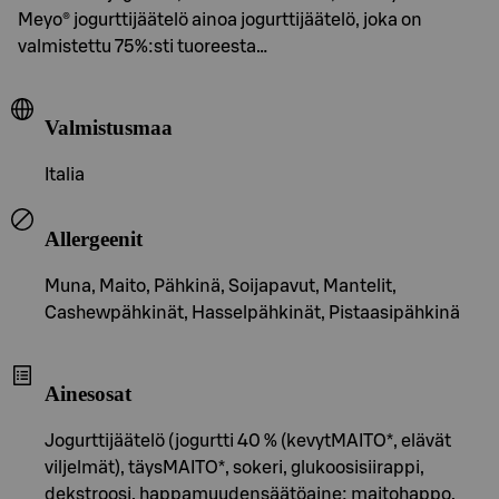
Meyo® jogurttijäätelö ainoa jogurttijäätelö, joka on
valmistettu 75%:sti tuoreesta…
Valmistusmaa
Italia
Allergeenit
Muna, Maito, Pähkinä, Soijapavut, Mantelit,
Cashewpähkinät, Hasselpähkinät, Pistaasipähkinä
Ainesosat
Jogurttijäätelö (jogurtti 40 % (kevytMAITO*, elävät
viljelmät), täysMAITO*, sokeri, glukoosisiirappi,
dekstroosi, happamuudensäätöaine: maitohappo,