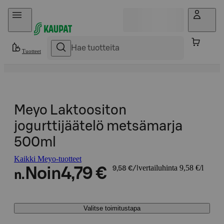
Hyppää sisältöön
Tuotteet
Meyo Laktoositon
jogurttijäätelö metsämarja
500ml
Kaikki Meyo-tuotteet
vertailuhinta 9,58 €/l
Noin
4,79 €
9,58 €/l
n.
Valitse toimitustapa