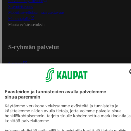
Palvelun käyttöehdot
Saavutettavuus
Mobiilisovelluksen saavutettavuus
Mainostajalle
Muuta evästeasetuksia
S-ryhmän palvelut
S-ryhmä
Asiakasomistajuus
Yhteishyvä Ruoka -sovellus
S-ostoslista -sovellus
Prisma.fi
Sokos.fi
S-Pankki
Yhteishyvä
Sokos Hotels
Raflaamo