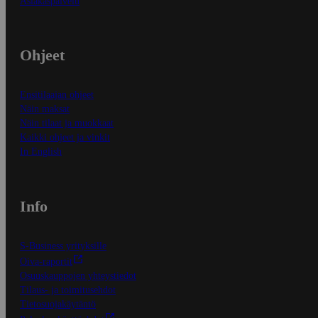
Asiakaspalvelu
Ohjeet
Ensitilaajan ohjeet
Näin maksat
Näin tilaat ja muokkaat
Kaikki ohjeet ja vinkit
In English
Info
S-Business yrityksille
Oiva-raportit
Osuuskauppojen yhteystiedot
Tilaus- ja toimitusehdot
Tietosuojakäytäntö