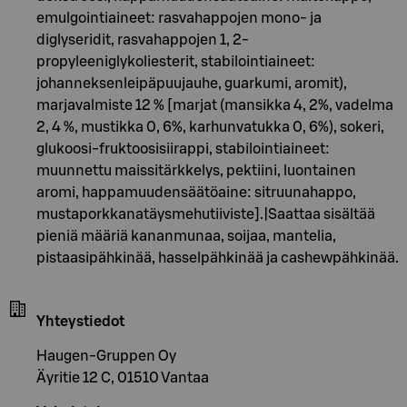
emulgointiaineet: rasvahappojen mono- ja
diglyseridit, rasvahappojen 1, 2-
propyleeniglykoliesterit, stabilointiaineet:
johanneksenleipäpuujauhe, guarkumi, aromit),
marjavalmiste 12 % [marjat (mansikka 4, 2%, vadelma
2, 4 %, mustikka 0, 6%, karhunvatukka 0, 6%), sokeri,
glukoosi-fruktoosisiirappi, stabilointiaineet:
muunnettu maissitärkkelys, pektiini, luontainen
aromi, happamuudensäätöaine: sitruunahappo,
mustaporkkanatäysmehutiiviste].|Saattaa sisältää
pieniä määriä kananmunaa, soijaa, mantelia,
pistaasipähkinää, hasselpähkinää ja cashewpähkinää.
Yhteystiedot
Haugen-Gruppen Oy
Äyritie 12 C, 01510 Vantaa