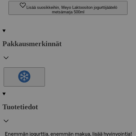
Lisää suosikkeihin, Meyo Laktoositon jogurttijäätelö
metsämarja 500ml
Pakkausmerkinnät
Tuotetiedot
Enemmän jogurttia, enemmän makua, lisää hyvinvointia!