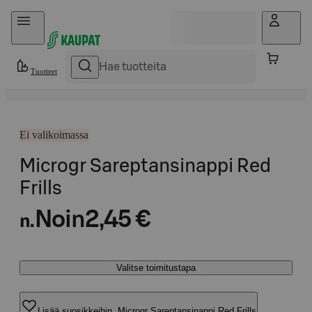
Hyppää sisältöön
Tuotteet
Ei valikoimassa
Microgr Sareptansinappi Red
Frills
Noin
2,45 €
n.
Valitse toimitustapa
Lisää suosikkeihin, Microgr Sareptansinappi Red Frills