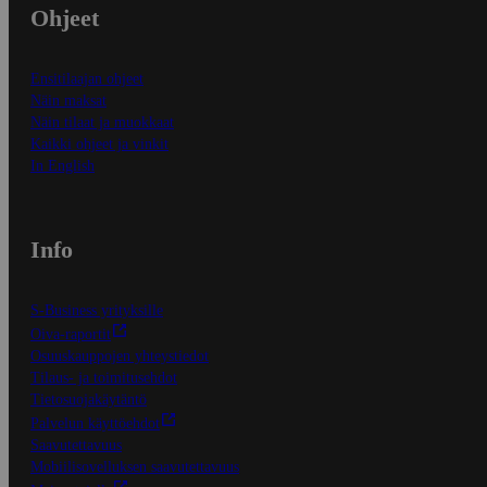
Ohjeet
Ensitilaajan ohjeet
Näin maksat
Näin tilaat ja muokkaat
Kaikki ohjeet ja vinkit
In English
Info
S-Business yrityksille
Oiva-raportit
Osuuskauppojen yhteystiedot
Tilaus- ja toimitusehdot
Tietosuojakäytäntö
Palvelun käyttöehdot
Saavutettavuus
Mobiilisovelluksen saavutettavuus