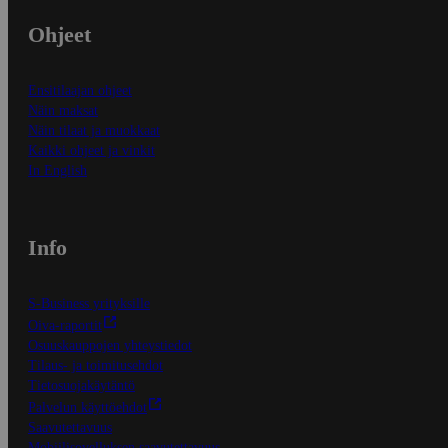
Ohjeet
Ensitilaajan ohjeet
Näin maksat
Näin tilaat ja muokkaat
Kaikki ohjeet ja vinkit
In English
Info
S-Business yrityksille
Oiva-raportit
Osuuskauppojen yhteystiedot
Tilaus- ja toimitusehdot
Tietosuojakäytäntö
Palvelun käyttöehdot
Saavutettavuus
Mobiilisovelluksen saavutettavuus