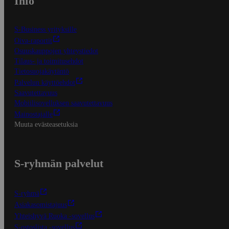
Info
S-Business yrityksille
Oiva-raportit
Osuuskauppojen yhteystiedot
Tilaus- ja toimitusehdot
Tietosuojakäytäntö
Palvelun käyttöehdot
Saavutettavuus
Mobiilisovelluksen saavutettavuus
Mainostajalle
Muuta evästeasetuksia
S-ryhmän palvelut
S-ryhmä
Asiakasomistajuus
Yhteishyvä Ruoka -sovellus
S-ostoslista -sovellus