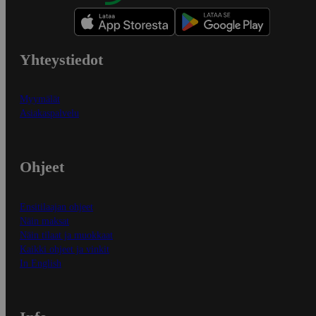
Yhteystiedot
Myymälät
Asiakaspalvelu
Ohjeet
Ensitilaajan ohjeet
Näin maksat
Näin tilaat ja muokkaat
Kaikki ohjeet ja vinkit
In English