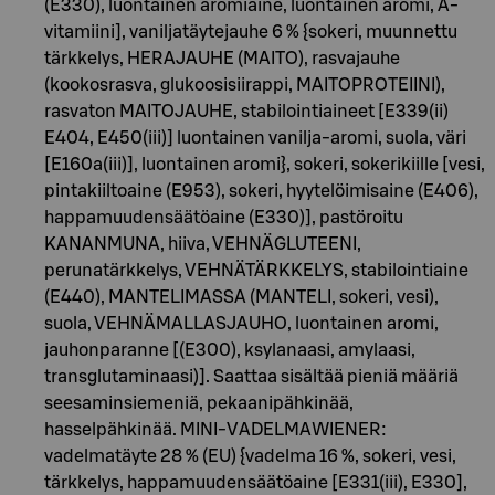
(E330), luontainen aromiaine, luontainen aromi, A-
vitamiini], vaniljatäytejauhe 6 % {sokeri, muunnettu
tärkkelys, HERAJAUHE (MAITO), rasvajauhe
(kookosrasva, glukoosisiirappi, MAITOPROTEIINI),
rasvaton MAITOJAUHE, stabilointiaineet [E339(ii)
E404, E450(iii)] luontainen vanilja-aromi, suola, väri
[E160a(iii)], luontainen aromi}, sokeri, sokerikiille [vesi,
pintakiiltoaine (E953), sokeri, hyytelöimisaine (E406),
happamuudensäätöaine (E330)], pastöroitu
KANANMUNA, hiiva, VEHNÄGLUTEENI,
perunatärkkelys, VEHNÄTÄRKKELYS, stabilointiaine
(E440), MANTELIMASSA (MANTELI, sokeri, vesi),
suola, VEHNÄMALLASJAUHO, luontainen aromi,
jauhonparanne [(E300), ksylanaasi, amylaasi,
transglutaminaasi)]. Saattaa sisältää pieniä määriä
seesaminsiemeniä, pekaanipähkinää,
hasselpähkinää. MINI-VADELMAWIENER:
vadelmatäyte 28 % (EU) {vadelma 16 %, sokeri, vesi,
tärkkelys, happamuudensäätöaine [E331(iii), E330],