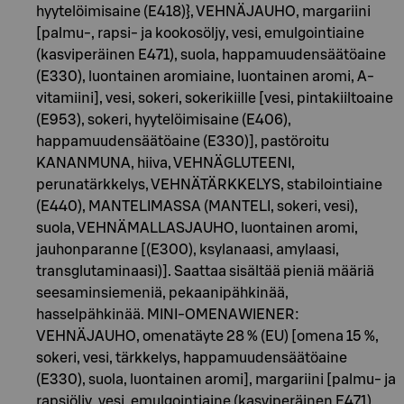
hyytelöimisaine (E418)}, VEHNÄJAUHO, margariini
[palmu-, rapsi- ja kookosöljy, vesi, emulgointiaine
(kasviperäinen E471), suola, happamuudensäätöaine
(E330), luontainen aromiaine, luontainen aromi, A-
vitamiini], vesi, sokeri, sokerikiille [vesi, pintakiiltoaine
(E953), sokeri, hyytelöimisaine (E406),
happamuudensäätöaine (E330)], pastöroitu
KANANMUNA, hiiva, VEHNÄGLUTEENI,
perunatärkkelys, VEHNÄTÄRKKELYS, stabilointiaine
(E440), MANTELIMASSA (MANTELI, sokeri, vesi),
suola, VEHNÄMALLASJAUHO, luontainen aromi,
jauhonparanne [(E300), ksylanaasi, amylaasi,
transglutaminaasi)]. Saattaa sisältää pieniä määriä
seesaminsiemeniä, pekaanipähkinää,
hasselpähkinää. MINI-OMENAWIENER:
VEHNÄJAUHO, omenatäyte 28 % (EU) [omena 15 %,
sokeri, vesi, tärkkelys, happamuudensäätöaine
(E330), suola, luontainen aromi], margariini [palmu- ja
rapsiöljy, vesi, emulgointiaine (kasviperäinen E471),