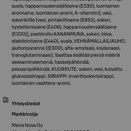
suola, happamuudensäätöaine (E330), luontainen
aromiaine, luontainen aromi, A-vitamiini], vesi,
sokerikiille [vesi, pintakiiltoaine (E953), sokeri,
hyytelöimisaine (E406), happamuudensäätöaine
(E330)], pastöroitu KANANMUNA, sokeri, hiiva,
stabilointiaine (E440), suola, VEHNÄMALLASJAUHO,
jauhonparanne [(E300), alfa-amylaasi, ksylanaasi,
transglutaminaasi]. Saattaa sisältää pieniä määriä
seesaminsiemeniä, hasselpähkinää,
pekaanipähkinää. KUORRUTE: sokeri, vesi, kuivattu
glukoosisiirappi. SIIRAPPI: Inverttisokerisiirappi,
luontainen vaahtera-aromi.
Yhteystiedot
Markkinoija
Meira Nova Oy