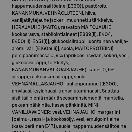
happamuudensäätöaine (E330)], pastöroitu
KANANMUNA, VEHNÄGLUTEENI, hiiva,
vaniljatäytejauhe {sokeri, muunnettu tärkkelys,
HERAJAUHE (MAITO), rasvaton MAITOJAUHE,
kookosrasva, stabilointiaineet [E339(ii), E404,
E450(iii), E451(i)], glukoosisiirappi, luontainen vanilja-
aromi, väri [E160a(iii)], suola, MAITOPROTEIINI},
persipaanimassa 0, 9 % (aprikoosinsydän, sokeri, vesi,
glukoosisiirappi, tärkkelys,
KANANMUNANVALKUAISJAUHE), kaneli 0, 5%,
siirappi, ruokosokerisiirappi, suola,
VEHNÄMALLASJAUHO, jauhonparanne [(E300),
amylaasi, ksylanaasi, transglutaminaasi]. Saattaa
sisältää pieniä määriä seesaminsiemeniä, mantelia,
pekaanipähkinää, hasselpähkinää. MINI-
VANILJAWIENER: vesi, VEHNÄJAUHO, margariini
[palmu-, rapsi- ja kookosöljy, vesi, emulgointiaine
(kasviperäinen E471), suola, happamuudensäätöaine