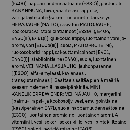
(E406), happamuudensäätöaine (E330)], pastöroitu
KANANMUNA, hiiva, vaahterasiirappi 1%,
vaniljatäytejauhe {sokeri, muunnettu tärkkelys,
HERAJAUHE (MAITO), rasvaton MAITOJAUHE,
kookosrasva, stabilointiaineet [E339(ii), E404,
E450(iii), E451(i)], glukoosisiirappi, luontainen vanilja-
aromi, väri [E160a(iii)], suola, MAITOPROTEIINI},
ruokosokerisiirappi, sakeuttamisaineet [E401,
E440(i)], stabilointiaine (E440), suola, luontainen
aromi, VEHNÄMALLASJAUHO, jauhonparanne
[(E300), alfa-amylaasi, ksylanaasi,
transglutaminaasi]. Saattaa sisältää pieniä määriä
seesaminsiemeniä, hasselpähkinää. MINI
KANELIKIERREWIENER: VEHNÄJAUHO, margariini
[palmu-, rapsi- ja kookosöljy, vesi, emulgointiaine
(kasviperäinen E471), suola, happamuudensäätöaine
(E330), luontainen aromiaine, luontainen aromi, A-
vitamiini], vesi, sokeri, sokerikiille [vesi, pintakiiltoaine
(E953), sokeri, hyytelöimisaine (E406),