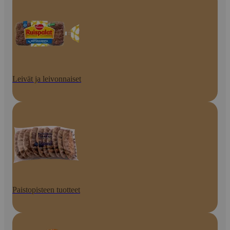
Leivät ja leivonnaiset
Paistopisteen tuotteet