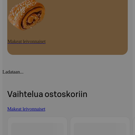
Makeat leivonnaiset
Ladataan...
Vaihtelua ostoskoriin
Makeat leivonnaiset
Ohita listaus