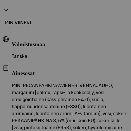
MINIVIINERI
Valmistusmaa
Tanska
Ainesosat
MINI PECANPÄHKINÄWIENER: VEHNÄJAUHO,
margariini [palmu, rapsi- ja kookosöljy, vesi,
emulgointiaine (kasviperäinen E471), suola,
happamuudensäätöaine (E330), luontainen
aromiaine, luontainen aromi, A-vitamiini], vesi, sokeri,
PEKAANIPÄHKINÄ 3, 5% (muu kuin EU), sokerikiille
[vesi, pintakiiltoaine (E953), sokeri, hyytelöimisaine