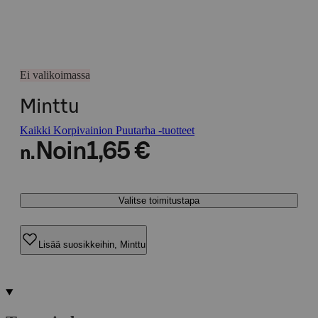
Ei valikoimassa
Minttu
Kaikki Korpivainion Puutarha -tuotteet
Noin
1,65 €
n.
Valitse toimitustapa
Lisää suosikkeihin, Minttu