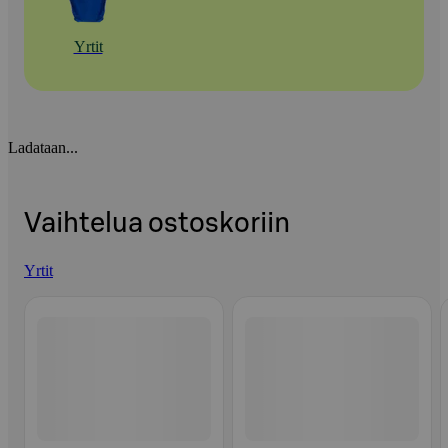
Yrtit
Ladataan...
Vaihtelua ostoskoriin
Yrtit
Ohita listaus