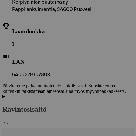
Korpivainion puutarha ay
Pappilankulmantie, 34600 Ruovesi
Laatuluokka
1
EAN
6405279107803
Päivitämme palvelun tuotetietoja aktiivisesti. Suosittelemme
kuitenkin tarkistamaan ainesosat aina myös myyntipakkauksesta.
Ravintosisältö