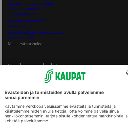
Osuuskauppojen yhteystiedot
Tilaus- ja toimitusehdot
Tietosuojakäytäntö
Palvelun käyttöehdot
Saavutettavuus
Mobiilisovelluksen saavutettavuus
Mainostajalle
Muuta evästeasetuksia
S-ryhmän palvelut
S-ryhmä
Asiakasomistajuus
Yhteishyvä Ruoka -sovellus
S-ostoslista -sovellus
Prisma.fi
Sokos.fi
S-Pankki
Yhteishyvä