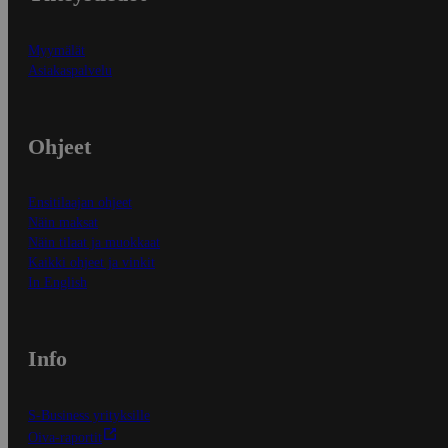
Myymälät
Asiakaspalvelu
Ohjeet
Ensitilaajan ohjeet
Näin maksat
Näin tilaat ja muokkaat
Kaikki ohjeet ja vinkit
In English
Info
S-Business yrityksille
Oiva-raportit