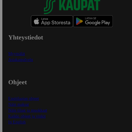
Yhteystiedot
Myymälät
Asiakaspalvelu
Ohjeet
Ensitilaajan ohjeet
Näin maksat
Näin tilaat ja muokkaat
Kaikki ohjeet ja vinkit
In English