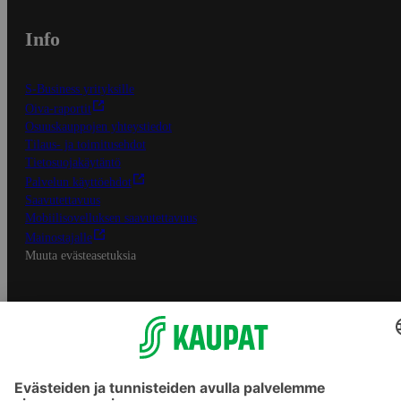
Info
S-Business yrityksille
Oiva-raportit
Osuuskauppojen yhteystiedot
Tilaus- ja toimitusehdot
Tietosuojakäytäntö
Palvelun käyttöehdot
Saavutettavuus
Mobiilisovelluksen saavutettavuus
Mainostajalle
Muuta evästeasetuksia
S-ryhmän palvelut
S-ryhmä
Asiakasomistajuus