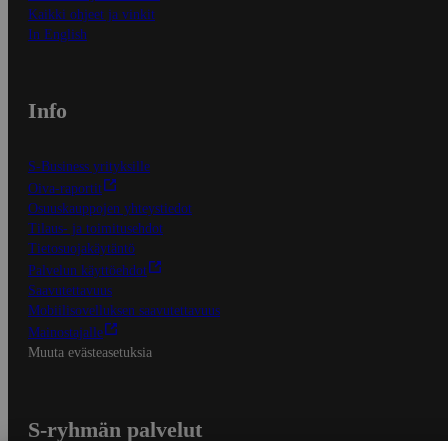
Kaikki ohjeet ja vinkit
In English
Info
S-Business yrityksille
Oiva-raportit
Osuuskauppojen yhteystiedot
Tilaus- ja toimitusehdot
Tietosuojakäytäntö
Palvelun käyttöehdot
Saavutettavuus
Mobiilisovelluksen saavutettavuus
Mainostajalle
Muuta evästeasetuksia
S-ryhmän palvelut