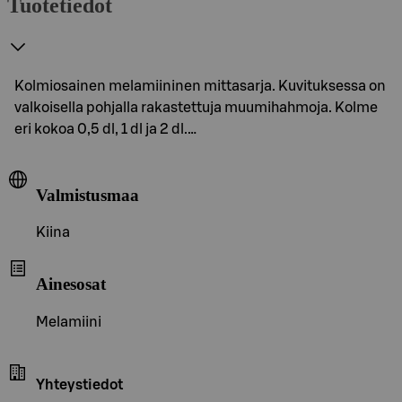
Tuotetiedot
Kolmiosainen melamiininen mittasarja. Kuvituksessa on
valkoisella pohjalla rakastettuja muumihahmoja. Kolme
eri kokoa 0,5 dl, 1 dl ja 2 dl.…
Valmistusmaa
Kiina
Ainesosat
Melamiini
Yhteystiedot