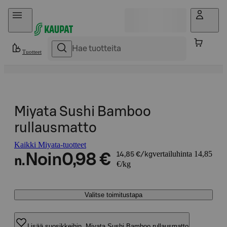
Hyppää sisältöön
Tuotteet
Miyata Sushi Bamboo
rullausmatto
Kaikki Miyata-tuotteet
vertailuhinta 14,85
Noin
0,98 €
14,85 €/kg
n.
€/kg
Valitse toimitustapa
Lisää suosikkeihin, Miyata Sushi Bamboo rullausmatto