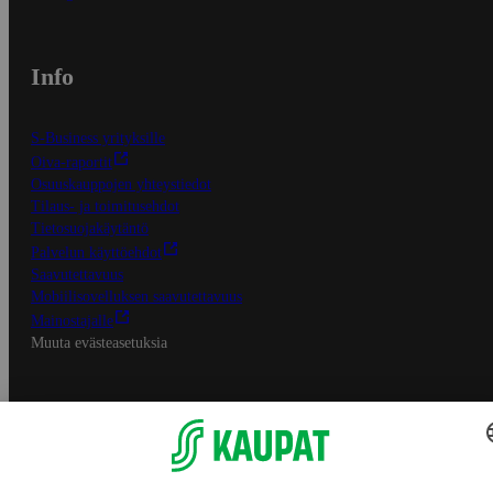
Info
S-Business yrityksille
Oiva-raportit
Osuuskauppojen yhteystiedot
Tilaus- ja toimitusehdot
Tietosuojakäytäntö
Palvelun käyttöehdot
Saavutettavuus
Mobiilisovelluksen saavutettavuus
Mainostajalle
Muuta evästeasetuksia
S-ryhmän palvelut
S-ryhmä