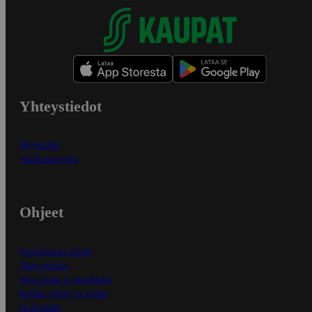
Yhteystiedot
Myymälät
Asiakaspalvelu
Ohjeet
Ensitilaajan ohjeet
Näin maksat
Näin tilaat ja muokkaat
Kaikki ohjeet ja vinkit
In English