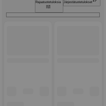
Rajaa
tuotetuloksia
Järjestä
tuotetulokset