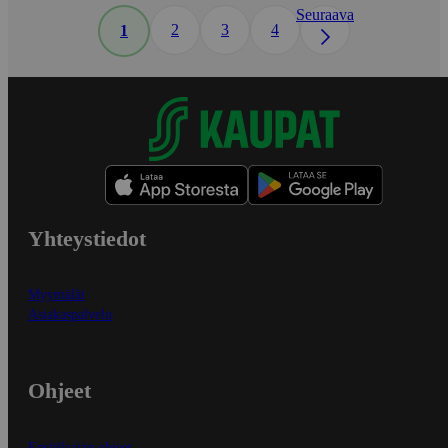
Seuraava
2
3
4
1
Yhteystiedot
Myymälät
Asiakaspalvelu
Ohjeet
Ensitilaajan ohjeet