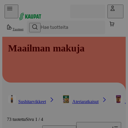
Hyppää sisältöön
Tuotteet
Maailman makuja
Sushitarvikkeet
Ateriaratkaisut
J
73 tuotetta
Sivu 1 / 4