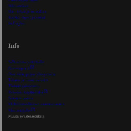
Näin maksat
Näin tilaat ja muokkaat
Kaikki ohjeet ja vinkit
In English
Info
S-Business yrityksille
Oiva-raportit
Osuuskauppojen yhteystiedot
Tilaus- ja toimitusehdot
Tietosuojakäytäntö
Palvelun käyttöehdot
Saavutettavuus
Mobiilisovelluksen saavutettavuus
Mainostajalle
Muuta evästeasetuksia