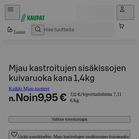
Hyppää sisältöön
Tuotteet
Mjau kastroitujen sisäkissojen
kuivaruoka kana 1,4kg
Kaikki Mjau-tuotteet
vertailuhinta 7,11
Noin
9,95 €
7,11 €/kg
n.
€/kg
Valitse toimitustapa
Lisää suosikkeihin, Mjau kastroitujen sisäkissojen kuivaruoka