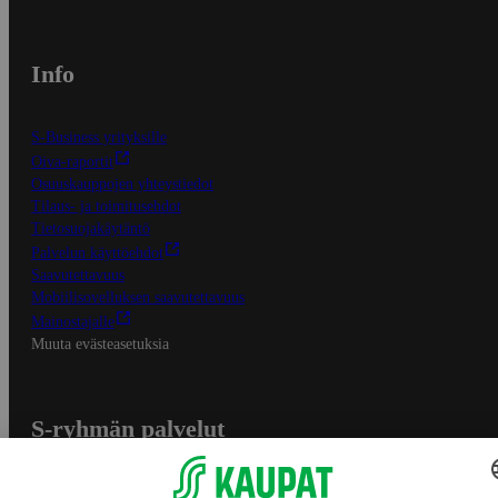
Info
S-Business yrityksille
Oiva-raportit
Osuuskauppojen yhteystiedot
Tilaus- ja toimitusehdot
Tietosuojakäytäntö
Palvelun käyttöehdot
Saavutettavuus
Mobiilisovelluksen saavutettavuus
Mainostajalle
Muuta evästeasetuksia
S-ryhmän palvelut
S-ryhmä