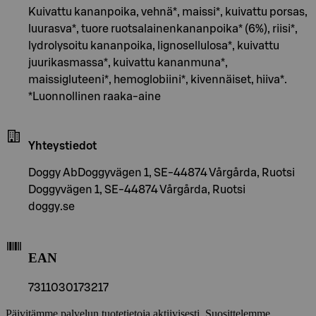
Kuivattu kananpoika, vehnä*, maissi*, kuivattu porsas,
luurasva*, tuore ruotsalainenkananpoika* (6%), riisi*,
lydrolysoitu kananpoika, lignosellulosa*, kuivattu
juurikasmassa*, kuivattu kananmuna*,
maissigluteeni*, hemoglobiini*, kivennäiset, hiiva*.
*Luonnollinen raaka-aine
Yhteystiedot
Doggy AbDoggyvägen 1, SE-44874 Vårgårda, Ruotsi
Doggyvägen 1, SE-44874 Vårgårda, Ruotsi
doggy.se
EAN
7311030173217
Päivitämme palvelun tuotetietoja aktiivisesti. Suosittelemme