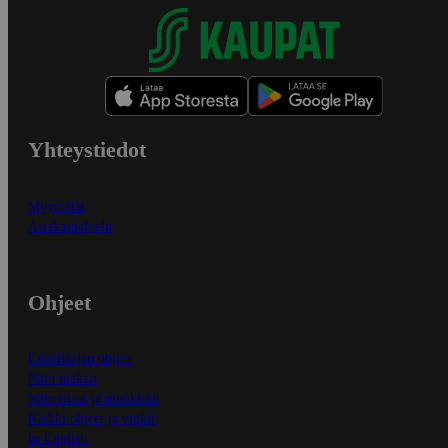
Yhteystiedot
Myymälät
Asiakaspalvelu
Ohjeet
Ensitilaajan ohjeet
Näin maksat
Näin tilaat ja muokkaat
Kaikki ohjeet ja vinkit
In English