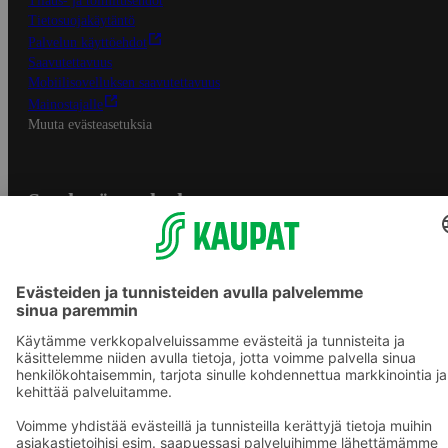
Tilaus- ja toimitusehdot
Tietosuojakäytäntö
Palvelun käyttöehdot
Saavutettavuus
Mobiilisovelluksen saavutettavuus
Mainostajalle
Muuta evästeasetuksia
S-ryhmän palvelut
S-ryhmä
Asiakasomistajuus
Yhteishyvä Ruoka -sovellus
S-ostoslista -sovellus
Prisma.fi
Sokos.fi
S-Pankki
Yhteishyvä
Sokos Hotels