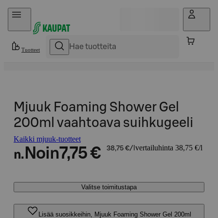
Hyppää sisältöön
Tuotteet
Mjuuk Foaming Shower Gel
200ml vaahtoava suihkugeeli
Kaikki mjuuk-tuotteet
vertailuhinta 38,75 €/l
Noin
7,75 €
38,75 €/l
n.
Valitse toimitustapa
Lisää suosikkeihin, Mjuuk Foaming Shower Gel 200ml