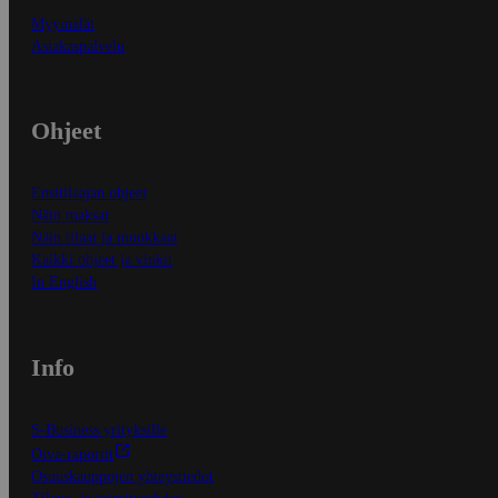
Myymälät
Asiakaspalvelu
Ohjeet
Ensitilaajan ohjeet
Näin maksat
Näin tilaat ja muokkaat
Kaikki ohjeet ja vinkit
In English
Info
S-Business yrityksille
Oiva-raportit
Osuuskauppojen yhteystiedot