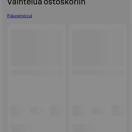
Vaihtelua ostoskoriin
Pakastepizzat
Ohita listaus