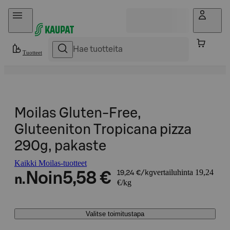
Hyppää sisältöön
Tuotteet
Moilas Gluten-Free,
Gluteeniton Tropicana pizza
290g, pakaste
Kaikki Moilas-tuotteet
vertailuhinta 19,24
Noin
5,58 €
19,24 €/kg
n.
€/kg
Valitse toimitustapa