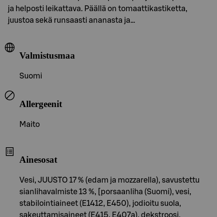
ja helposti leikattava. Päällä on tomaattikastiketta,
juustoa sekä runsaasti ananasta ja…
Valmistusmaa
Suomi
Allergeenit
Maito
Ainesosat
Vesi, JUUSTO 17 % (edam ja mozzarella), savustettu
sianlihavalmiste 13 %, [porsaanliha (Suomi), vesi,
stabilointiaineet (E1412, E450), jodioitu suola,
sakeuttamisaineet (E415, E407a), dekstroosi,