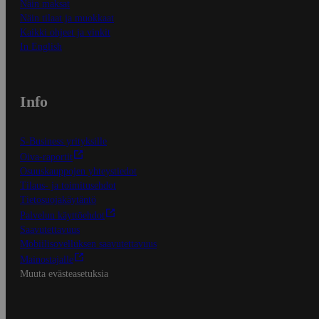
Näin maksat
Näin tilaat ja muokkaat
Kaikki ohjeet ja vinkit
In English
Info
S-Business yrityksille
Oiva-raportit
Osuuskauppojen yhteystiedot
Tilaus- ja toimitusehdot
Tietosuojakäytäntö
Palvelun käyttöehdot
Saavutettavuus
Mobiilisovelluksen saavutettavuus
Mainostajalle
Muuta evästeasetuksia