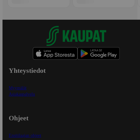
Yhteystiedot
Myymälät
Asiakaspalvelu
Ohjeet
Ensitilaajan ohjeet