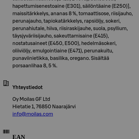
hapettumisenestoaine (E301), säilöntäaine (E250)],
maissitärkkelys, ananas 8 %, tomaattisose, riisijauho,
perunajauho, tapiokatärkkelys, rapsiöljy, sokeri,
perunahiutale, hiiva, riisiraskijauhe, suola, psyllium,
täysjyväriisijauho, sakeuttamisaine (E415),
nostatusaineet (E450, E500), hedelmäsokeri,
oliiviöljy, emulgointiaine (E471), perunakuitu,
punaviinietikka, basilika, oregano. Sisältää
porsaanlihaa 8, 5 %.
Yhteystiedot
Oy Moilas GF Ltd
Hietatie 1, 76850 Naarajärvi
info@moilas.com
EAN