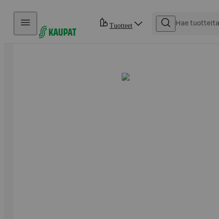
Hyppää sisältöön
Tuotteet