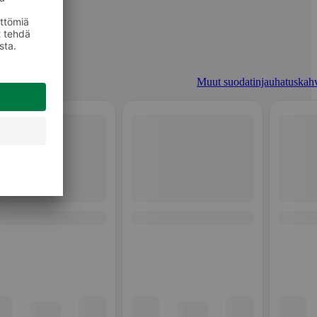
Muut suodatinjauhatuskahv