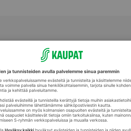
Muut suodatinjauhatuskahvit