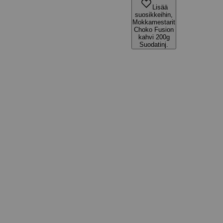
Lisää
suosikkeihin,
Mokkamestarit
Choko Fusion
kahvi 200g
Suodatinj.