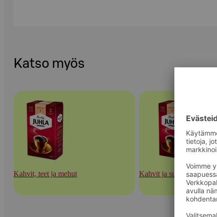
Katso myös
Kahvit, teet ja mehut
Kahvit ja suodatinpaperit