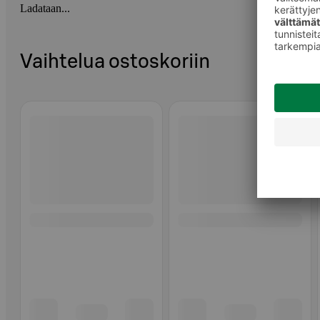
Ladataan...
Vaihtelua ostoskoriin
Ohita listaus