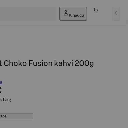
Kirjaudu
 Choko Fusion kahvi 200g
et
€
25 €/kg
stapa