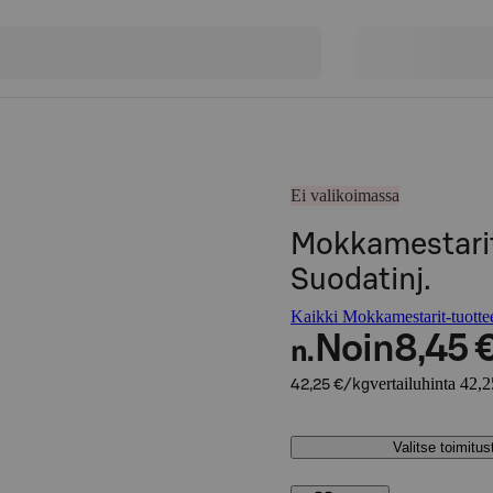
Ei valikoimassa
Mokkamestarit
Suodatinj.
Kaikki Mokkamestarit-tuotte
Noin
8,45 
n.
vertailuhinta 42,
42,25 €/kg
Valitse toimitu