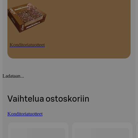
Konditoriatuotteet
Ladataan...
Vaihtelua ostoskoriin
Konditoriatuotteet
Ohita listaus