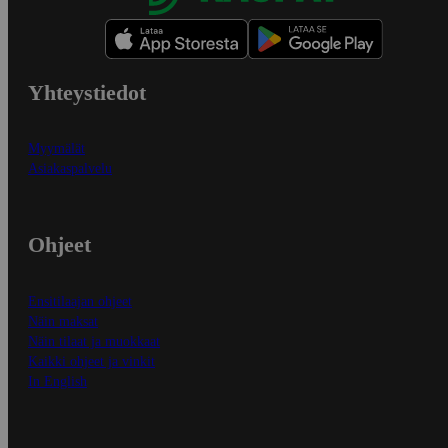
Yhteystiedot
Myymälät
Asiakaspalvelu
Ohjeet
Ensitilaajan ohjeet
Näin maksat
Näin tilaat ja muokkaat
Kaikki ohjeet ja vinkit
In English