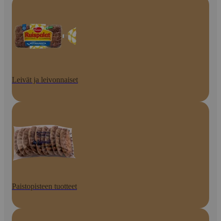
Leivät ja leivonnaiset
Paistopisteen tuotteet