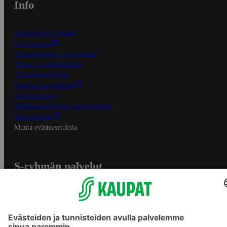
Info
S-Business yrityksille
Oiva-raportit
Osuuskauppojen yhteystiedot
Tilaus- ja toimitusehdot
Tietosuojakäytäntö
Palvelun käyttöehdot
Saavutettavuus
Mobiilisovelluksen saavutettavuus
Mainostajalle
Muuta evästeasetuksia
S-ryhmän palvelut
S-ryhmä
Asiakasomistajuus
Yhteishyvä Ruoka -sovellus