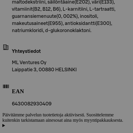
maltodekstriini, säilöntäaine(E202), väri(E133),
vitamiinit(B2, B12, B6), L-karnitiini, L-tartraatti,
guarnansiemenuute(0, 002%), inositoli,
makeutusaineet(E955), antioksidantti(E300),
natriumkloridi, d-glukoronoklaktoni.
Yhteystiedot
ML Ventures Oy
Laippatie 3, 00880 HELSINKI
EAN
6430082930409
Päivitämme palvelun tuotetietoja aktiivisesti. Suosittelemme
kuitenkin tarkistamaan ainesosat aina myös myyntipakkauksesta.