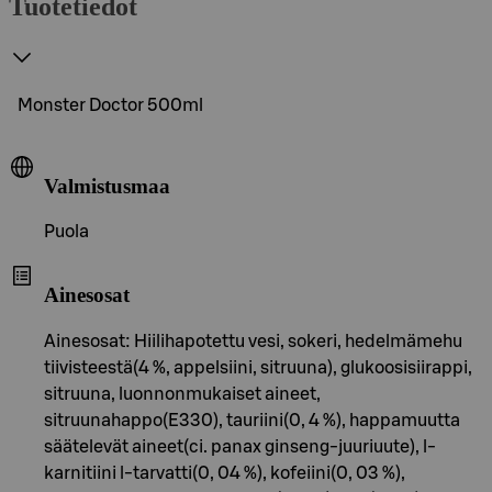
Tuotetiedot
Monster Doctor 500ml
Valmistusmaa
Puola
Ainesosat
Ainesosat: Hiilihapotettu vesi, sokeri, hedelmämehu
tiivisteestä(4 %, appelsiini, sitruuna), glukoosisiirappi,
sitruuna, luonnonmukaiset aineet,
sitruunahappo(E330), tauriini(0, 4 %), happamuutta
säätelevät aineet(ci. panax ginseng-juuriuute), l-
karnitiini l-tarvatti(0, 04 %), kofeiini(0, 03 %),