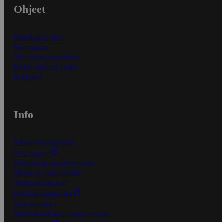
Ohjeet
Ensitilaajan ohjeet
Näin maksat
Näin tilaat ja muokkaat
Kaikki ohjeet ja vinkit
In English
Info
S-Business yrityksille
Oiva-raportit
Osuuskauppojen yhteystiedot
Tilaus- ja toimitusehdot
Tietosuojakäytäntö
Palvelun käyttöehdot
Saavutettavuus
Mobiilisovelluksen saavutettavuus