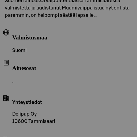
Suomen ainoassa vaippatehtaassa Tammisaaressa
valmistettu ja uudistunut Muumivaippa istuu nyt entistä
paremmin, on helpompi säätää lapselle…
Valmistusmaa
Suomi
Ainesosat
.
Yhteystiedot
Delipap Oy
10600 Tammisaari