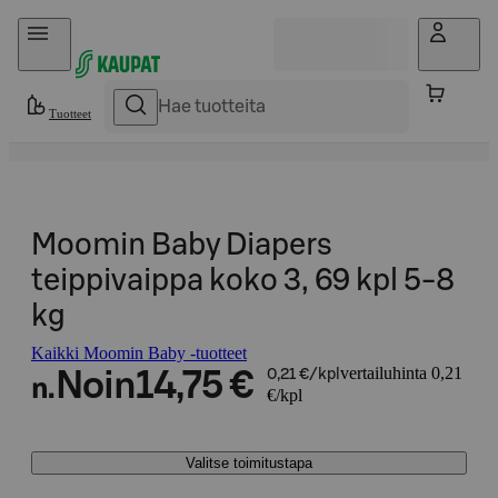
Hyppää sisältöön
Tuotteet
Moomin Baby Diapers
teippivaippa koko 3, 69 kpl 5-8
kg
Kaikki Moomin Baby -tuotteet
vertailuhinta 0,21
Noin
14,75 €
0,21 €/kpl
n.
€/kpl
Valitse toimitustapa