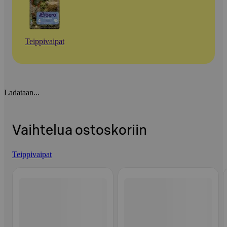
Teippivaipat
Ladataan...
Vaihtelua ostoskoriin
Teippivaipat
Ohita listaus