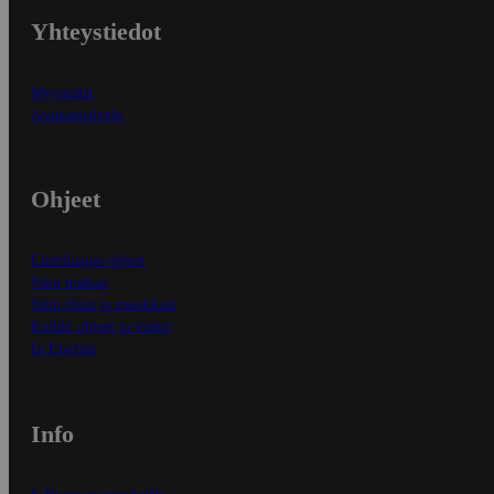
Yhteystiedot
Myymälät
Asiakaspalvelu
Ohjeet
Ensitilaajan ohjeet
Näin maksat
Näin tilaat ja muokkaat
Kaikki ohjeet ja vinkit
In English
Info