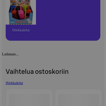
Hiekkalelut
Ladataan...
Vaihtelua ostoskoriin
Hiekkalelut
Ohita listaus