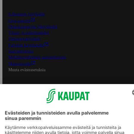
S-Business yrityksille
Oiva-raportit
Osuuskauppojen yhteystiedot
Tilaus- ja toimitusehdot
Tietosuojakäytäntö
Palvelun käyttöehdot
Saavutettavuus
Mobiilisovelluksen saavutettavuus
Mainostajalle
Muuta evästeasetuksia
S-ryhmän palvelut
S-ryhmä
Asiakasomistajuus
Yhteishyvä Ruoka -sovellus
S-ostoslista -sovellus