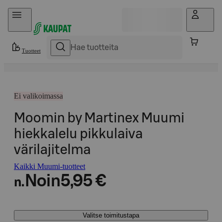
Hyppää sisältöön
Tuotteet
Ei valikoimassa
Moomin by Martinex Muumi
hiekkalelu pikkulaiva
värilajitelma
Kaikki Muumi-tuotteet
Noin
5,95 €
n.
Valitse toimitustapa