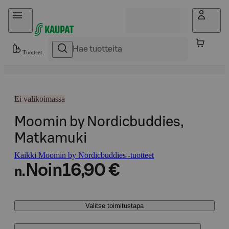
Hyppää sisältöön
Tuotteet
Ei valikoimassa
Moomin by Nordicbuddies,
Matkamuki
Kaikki Moomin by Nordicbuddies -tuotteet
Noin
16,90 €
n.
Valitse toimitustapa