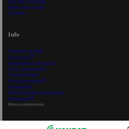
Näin tilaat ja muokkaat
Kaikki ohjeet ja vinkit
In English
Info
S-Business yrityksille
Oiva-raportit
Osuuskauppojen yhteystiedot
Tilaus- ja toimitusehdot
Tietosuojakäytäntö
Palvelun käyttöehdot
Saavutettavuus
Mobiilisovelluksen saavutettavuus
Mainostajalle
Muuta evästeasetuksia
S-ryhmän palvelut