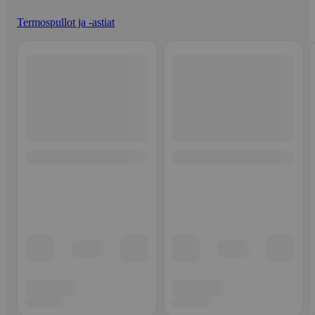
Termospullot ja -astiat
Ohita listaus