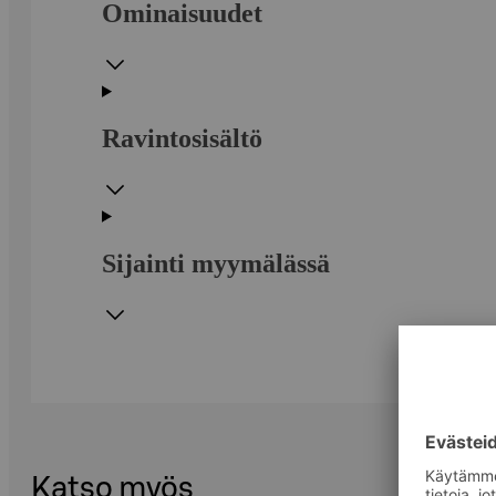
Ominaisuudet
Ravintosisältö
Sijainti myymälässä
Katso myös