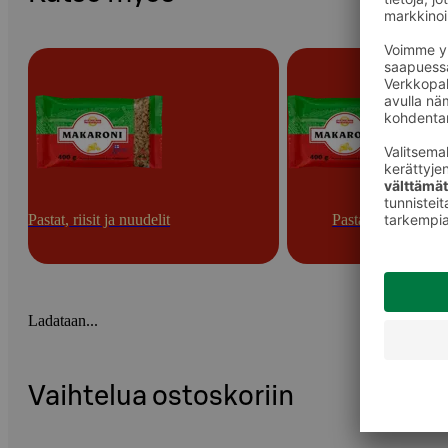
Pastat, riisit ja nuudelit
Pastat
Ladataan...
Vaihtelua ostoskoriin