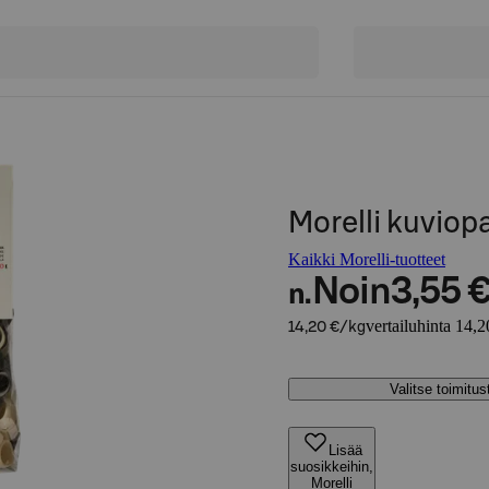
Morelli kuviop
Kaikki Morelli-tuotteet
Noin
3,55 
n.
vertailuhinta 14,2
14,20 €/kg
Valitse toimitu
Lisää
suosikkeihin,
Morelli