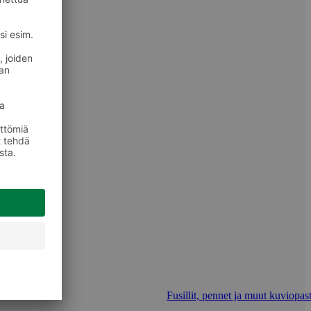
Fusillit, pennet ja muut kuviopast