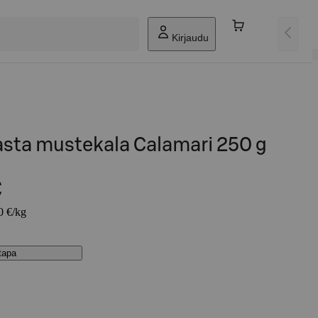
Kirjaudu
asta mustekala Calamari 250 g
€
0 €/kg
stapa