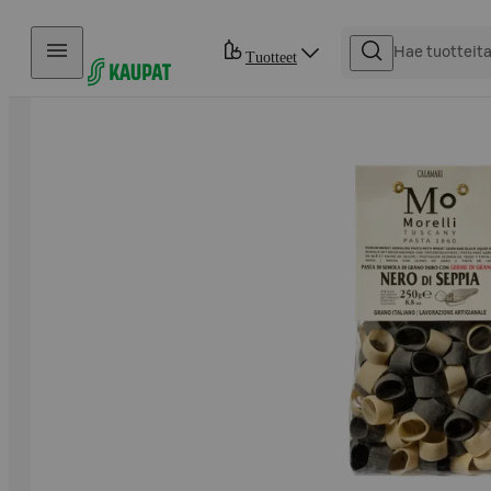
Hyppää sisältöön
Tuotteet