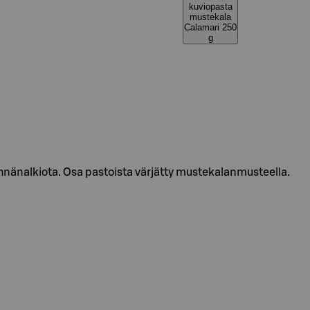
kuviopasta
mustekala
Calamari 250
g
hnänalkiota. Osa pastoista värjätty mustekalanmusteella.