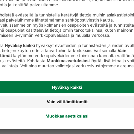
Fusillit, pennet ja muut kuviopastat