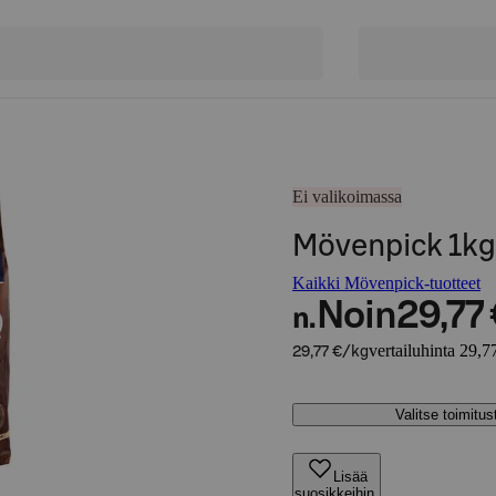
Ei valikoimassa
Mövenpick 1kg
Kaikki Mövenpick-tuotteet
Noin
29,77
n.
vertailuhinta 29,7
29,77 €/kg
Valitse toimitu
Lisää
suosikkeihin,