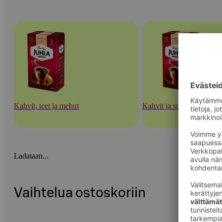
Kahvit, teet ja mehut
Kahvit ja suodatinpaperit
Ladataan...
Vaihtelua ostoskoriin
Ohita listaus