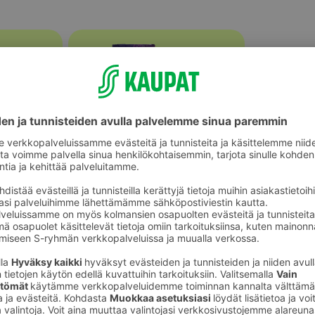
Tummapaahtoiset kahvipavut