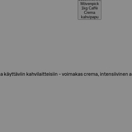
Mövenpick
1kg Caffè
Crema
kahvipapu
 käyttäviin kahvilaitteisiin - voimakas crema, intensiivinen