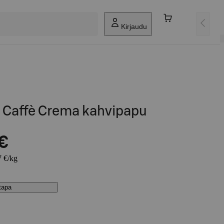
Kirjaudu
 Caffè Crema kahvipapu
 €
7 €/kg
stapa