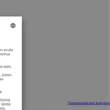
Tummapaahtoiset kahvipav