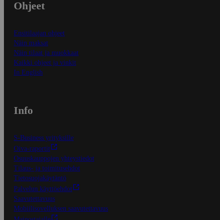
Ohjeet
Ensitilaajan ohjeet
Näin maksat
Näin tilaat ja muokkaat
Kaikki ohjeet ja vinkit
In English
Info
S-Business yrityksille
Oiva-raportit
Osuuskauppojen yhteystiedot
Tilaus- ja toimitusehdot
Tietosuojakäytäntö
Palvelun käyttöehdot
Saavutettavuus
Mobiilisovelluksen saavutettavuus
Mainostajalle