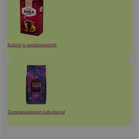
Kahvit ja suodatinpaperit
Tummapaahtoiset kahvipavut