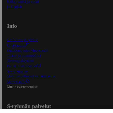
Kaikki ohjeet ja vinkit
In English
Info
S-Business yrityksille
Oiva-raportit
Osuuskauppojen yhteystiedot
Tilaus- ja toimitusehdot
Tietosuojakäytäntö
Palvelun käyttöehdot
Saavutettavuus
Mobiilisovelluksen saavutettavuus
Mainostajalle
Muuta evästeasetuksia
S-ryhmän palvelut