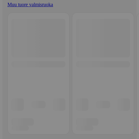
Muu tuore valmisruoka
Ohita listaus